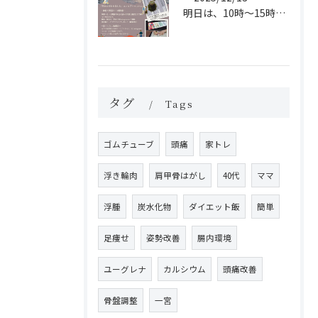
明日は、10時〜15時まで「はにやすひめマルシェ」に運動体験...
タグ
Tags
ゴムチューブ
頭痛
家トレ
浮き輪肉
肩甲骨はがし
40代
ママ
浮腫
炭水化物
ダイエット飯
簡単
足痩せ
姿勢改善
腸内環境
ユーグレナ
カルシウム
頭痛改善
骨盤調整
一宮