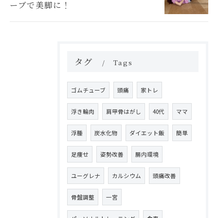
ーブで美脚に！
タグ
Tags
ゴムチューブ
頭痛
家トレ
浮き輪肉
肩甲骨はがし
40代
ママ
浮腫
炭水化物
ダイエット飯
簡単
足痩せ
姿勢改善
腸内環境
ユーグレナ
カルシウム
頭痛改善
骨盤調整
一宮