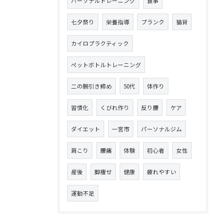
パーソナルトレーニング
食事
七夕祭り
栄養指導
プランク
猫背
カイロプラクティック
ペットボトルトレーニング
二の腕引き締め
50代
体作り
習慣化
くびれ作り
反り腰
ケア
ダイエット
一宮市
パーソナルジム
肩こり
腰痛
体験
初心者
女性
産後
脚痩せ
健康
疲れやすい
運動不足