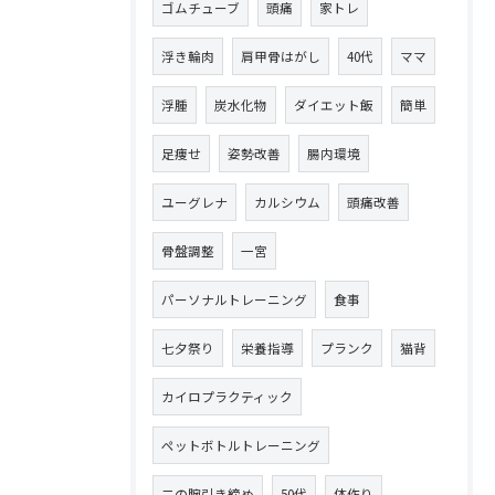
ゴムチューブ
頭痛
家トレ
浮き輪肉
肩甲骨はがし
40代
ママ
浮腫
炭水化物
ダイエット飯
簡単
足痩せ
姿勢改善
腸内環境
ユーグレナ
カルシウム
頭痛改善
骨盤調整
一宮
パーソナルトレーニング
食事
七夕祭り
栄養指導
プランク
猫背
カイロプラクティック
ペットボトルトレーニング
二の腕引き締め
50代
体作り