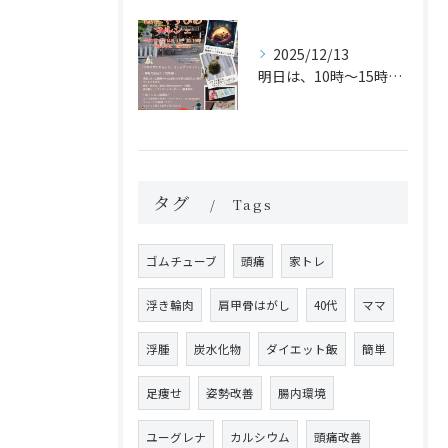
2025/12/13
明日は、10時〜15時まで「はにやすひめマルシェ」に運動体験...
タグ
Tags
ゴムチューブ
頭痛
家トレ
浮き輪肉
肩甲骨はがし
40代
ママ
浮腫
炭水化物
ダイエット飯
簡単
足痩せ
姿勢改善
腸内環境
ユーグレナ
カルシウム
頭痛改善