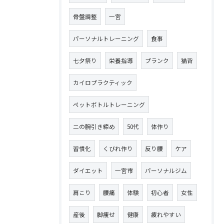
骨盤調整
一宮
パーソナルトレーニング
食事
七夕祭り
栄養指導
プランク
猫背
カイロプラクティック
ペットボトルトレーニング
二の腕引き締め
50代
体作り
習慣化
くびれ作り
反り腰
ケア
ダイエット
一宮市
パーソナルジム
肩こり
腰痛
体験
初心者
女性
産後
脚痩せ
健康
疲れやすい