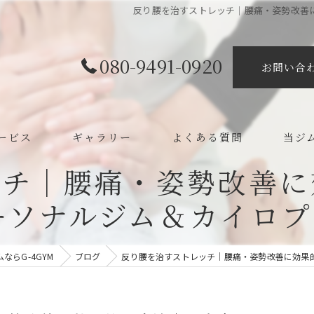
反り腰を治すストレッチ｜腰痛・姿勢改善に
080-9491-0920
お問い合
ービス
ギャラリー
よくある質問
当ジ
ッチ｜腰痛・姿勢改善に
ボディ
パーソナルジム＆カイロ
カイロ
整体
らG-4GYM
ブログ
反り腰を治すストレッチ｜腰痛・姿勢改善に効果的
ダイエ