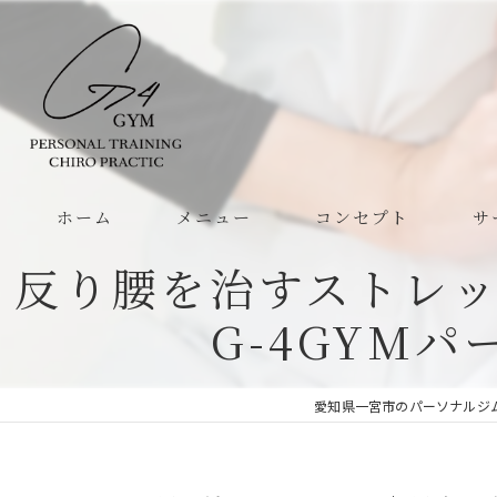
ホーム
メニュー
コンセプト
サ
反り腰を治すストレ
G-4GYM
愛知県一宮市のパーソナルジムな