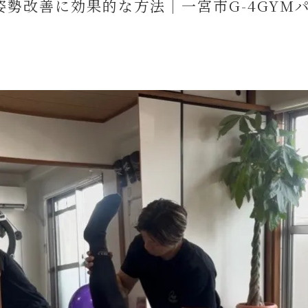
姿勢改
勢改善に効果的な方法｜一宮市G-4GYM