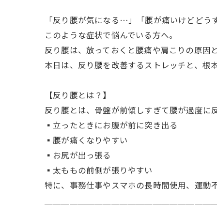
「反り腰が気になる…」「腰が痛いけどどう
このような症状で悩んでいる方へ。
反り腰は、放っておくと腰痛や肩こりの原因
本日は、反り腰を改善するストレッチと、根
【反り腰とは？】
反り腰とは、骨盤が前傾しすぎて腰が過度に
▪️立ったときにお腹が前に突き出る
▪️腰が痛くなりやすい
▪️お尻が出っ張る
▪️太ももの前側が張りやすい
特に、事務仕事やスマホの長時間使用、運動
＿＿＿＿＿＿＿＿＿＿＿＿＿＿＿＿＿＿＿＿