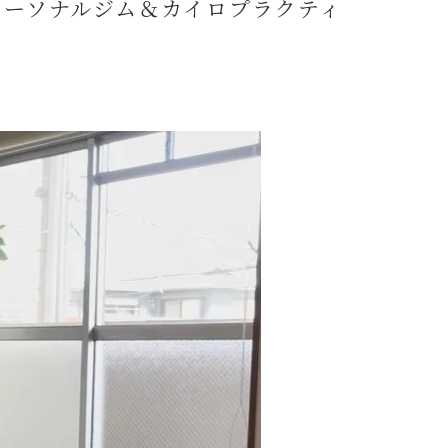
善
パーソナルジム＆カイロプラクティ