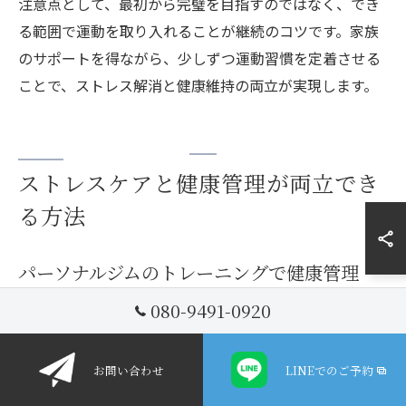
注意点として、最初から完璧を目指すのではなく、でき
る範囲で運動を取り入れることが継続のコツです。家族
のサポートを得ながら、少しずつ運動習慣を定着させる
ことで、ストレス解消と健康維持の両立が実現します。
ストレスケアと健康管理が両立でき
る方法
パーソナルジムのトレーニングで健康管理
080-9491-0920
パーソナルジムでは、個々の体質や生活リズムに合わせ
たトレーニングプログラムが提供されます。特に愛知県
一宮市の子育て中の方は、限られた時間で効率よく健康
お問い合わせ
LINEでのご予約
管理をしたいというニーズが高い傾向です。専門トレー