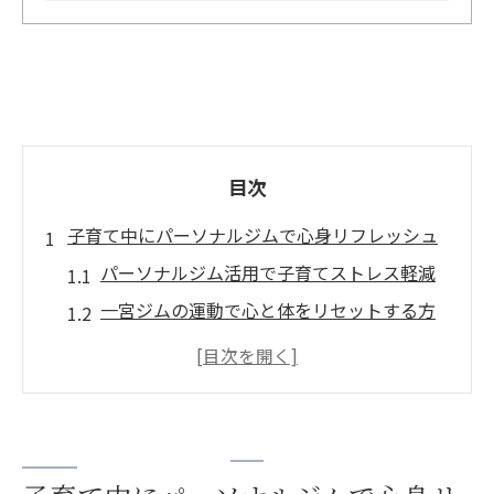
目次
子育て中にパーソナルジムで心身リフレッシュ
パーソナルジム活用で子育てストレス軽減
一宮ジムの運動で心と体をリセットする方
法
個室ジムの安心空間でリフレッシュ体験
パーソナルジムが育児ママに選ばれる理由
ストレス解消と運動習慣を同時に叶える秘
訣