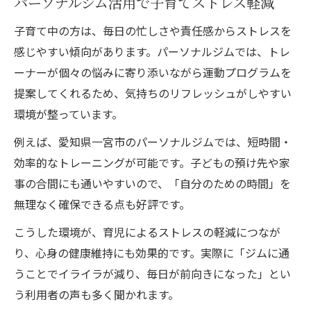
パーソナルジム活用で子育てストレス軽減
パーソナルジムがサポートするメンタルケ
ア
子育て中の方は、毎日の忙しさや責任感からストレスを
リラクゼーション重視のトレーニングを体
感じやすい傾向があります。パーソナルジムでは、トレ
験
ーナーが個々の悩みに寄り添いながら運動プログラムを
提案してくれるため、気持ちのリフレッシュがしやすい
女性目線で選ぶパーソナルトレーニング法
環境が整っています。
育児の合間に叶うパーソナルジム活用術
隙間時間を有効活用するパーソナルジム術
例えば、愛知県一宮市のパーソナルジムでは、短時間・
効率的なトレーニングが可能です。子どもの預け先や家
ジムの柔軟な利用で育児と運動の両立を実
事の合間にも通いやすいので、「自分のための時間」を
現
無理なく確保できる点も好評です。
会員にならなくても利用できる一宮ジムの
利点
こうした環境が、育児によるストレスの軽減につなが
り、心身の健康維持にも効果的です。実際に「ジムに通
パーソナルジムの予約システムで無理なく
うことでイライラが減り、毎日が前向きになった」とい
通う
う利用者の声も多く聞かれます。
家庭の予定に合わせた運動習慣の作り方