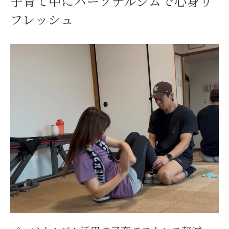
子育て中にパーソナルジムで心身リ
自分らしい運動習慣をパーソナルジムで実現
フレッシュ
パーソナルジムで始める自分らしい継続習
慣
トレーナー指導で運動が楽しくなるポイン
ト
パーソナルトレーニングで目標達成を実感
家庭と両立しやすいパーソナルジムの魅力
ジムのオープン時間を活用した習慣化のコ
ツ
ストレス解消を目指す女性へおすすめの運動法
パーソナルジムで女性に人気の運動法とは
ストレス発散に効果的な一宮トレーニング
術