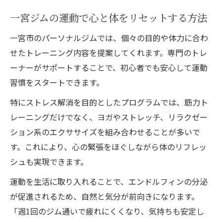
ストレスケアと健康管理が両立できる方法
一宮ジムの運動で心と体をリセットする方法
パーソナルジムのトレーニングで健康管理
一宮市のパーソナルジムでは、個々の目的や体力に合わ
ストレスケアと運動を両立する習慣作り
せたトレーニング内容を提案してくれます。専門のトレ
スポーツジム一宮で心身の健康をサポート
ーナーがサポートすることで、初心者でも安心して運動
パーソナルトレーニングで生活リズム改善
習慣をスタートできます。
健康維持とストレス解消を両立する秘訣
特にストレス解消を目的としたプログラムでは、筋力ト
忙しい毎日に運動を取り入れるコツを紹介
レーニングだけでなく、ヨガやストレッチ、リラクゼー
パーソナルジムで時短トレーニングを実践
ション系のエクササイズを組み合わせることが多いで
家事や育児の合間に運動習慣を作る工夫
す。これにより、心の緊張をほぐしながら体のリフレッ
短時間でも効果的な一宮トレーニング法
シュも実現できます。
パーソナルジムの活用で隙間運動を習慣化
運動を生活に取り入れることで、エンドルフィンの分泌
無理なく続く運動を日常に取り入れる方法
が促進されるため、自然と気分が前向きになります。
「週1回のジム通いで疲れにくくなり、気持ちも安定し