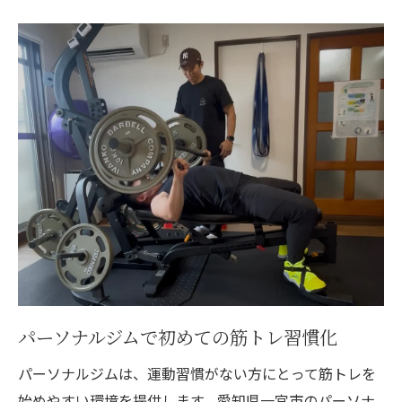
一宮市のパーソナルジムが提案する生活改
善
健康管理を支えるパーソナルジムの役割と
は
運動を日常化するための具体的ステップ
初心者ならではの筋トレ定着法を紹介
パーソナルジムで学ぶ正しい筋トレフォー
ム
トレーナーと共に作る初心者向け計画のコ
ツ
三日坊主を防ぐジム選びと習慣化の秘訣
初めてでも安心できる筋トレ環境の選び方
パーソナルジムで初めての筋トレ習慣化
パーソナルジム利用で変わる筋トレの習慣
パーソナルジムは、運動習慣がない方にとって筋トレを
続けられる運動習慣のコツを一宮市で
始めやすい環境を提供します。愛知県一宮市のパーソナ