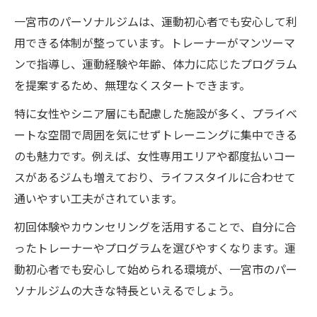
一宮市のパーソナルジムは、運動初心者でも安心して利
体験から感じるジムサポートの手厚さ
用できる体制が整っています。トレーナーがマンツーマ
運動苦手な人が楽しく通えるパーソナルジ
ンで指導し、運動経験や年齢、体力に応じたプログラム
ム
を提案するため、無理なくスタートできます。
筋トレ習慣化へ導くサポートの秘訣とは
特に女性やシニア層にも配慮した施設が多く、プライベ
パーソナルジムで筋トレが続く理由を解説
ートな空間で周囲を気にせずトレーニングに集中できる
専門トレーナーによる個別指導の重要性
のも魅力です。例えば、女性専用エリアや都度払いコー
習慣化を後押しするジムのサポート体制
スがあるジムも増えており、ライフスタイルに合わせて
一宮市のパーソナルジムが提供する安心感
通いやすい工夫がされています。
初心者の悩みを解決する実践的アドバイス
初回体験やカウンセリングを活用することで、自分に合
ったトレーナーやプログラムを選びやすくなります。運
動初心者でも安心して始められる環境が、一宮市のパー
ソナルジムの大きな特長といえるでしょう。