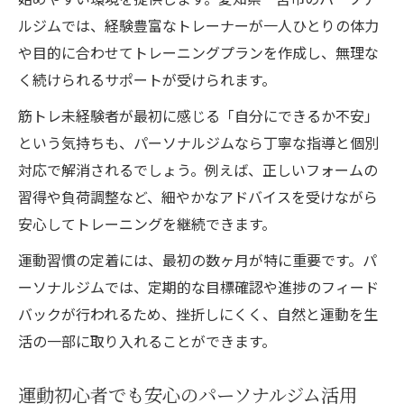
パーソナルジム利用で運動継続を実現する
ルジムでは、経験豊富なトレーナーが一人ひとりの体力
方法
や目的に合わせてトレーニングプランを作成し、無理な
一宮市で見つかる自分に合うジム選びの基
く続けられるサポートが受けられます。
準
筋トレ未経験者が最初に感じる「自分にできるか不安」
続く筋トレ習慣を作る生活リズムの整え方
という気持ちも、パーソナルジムなら丁寧な指導と個別
モチベーション維持に効果的なジムサポー
対応で解消されるでしょう。例えば、正しいフォームの
ト
習得や負荷調整など、細やかなアドバイスを受けながら
安心してトレーニングを継続できます。
運動嫌いでも続くパーソナルジムの活用術
運動苦手でも安心のパーソナルジム体験
運動習慣の定着には、最初の数ヶ月が特に重要です。パ
パーソナルジム体験で始まる新たな習慣作
ーソナルジムでは、定期的な目標確認や進捗のフィード
り
バックが行われるため、挫折しにくく、自然と運動を生
活の一部に取り入れることができます。
運動に自信がない人こそジム体験がおすす
め
運動初心者でも安心のパーソナルジム活用
初心者歓迎のパーソナルジム現場の魅力