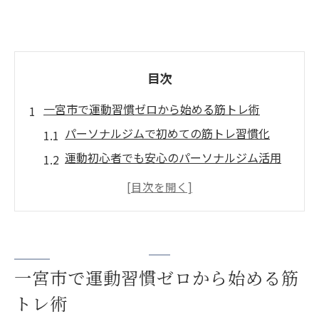
目次
一宮市で運動習慣ゼロから始める筋トレ術
パーソナルジムで初めての筋トレ習慣化
運動初心者でも安心のパーソナルジム活用
筋トレ未経験者が陥りやすい壁と解決策
一宮市で身につく無理ない運動ルーティン
筋トレを継続させるパーソナルジムの魅力
パーソナルジムを活用した無理ない健康習慣
一宮市で運動習慣ゼロから始める筋
パーソナルジム独自の健康サポートを解説
トレ術
無理なく続く運動習慣の作り方と工夫