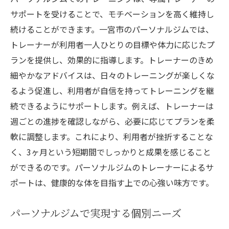
健康維持のためのトレーニング方法
サポートを受けることで、モチベーションを高く維持し
長期的視点での健康プラン
続けることができます。一宮市のパーソナルジムでは、
健康維持をサポートする環境
トレーナーが利用者一人ひとりの目標や体力に応じたプ
パーソナルジムがもたらす持続的な効果
ランを提供し、効果的に指導します。トレーナーのきめ
愛知県一宮市での体質改善の旅路を始めよう
細やかなアドバイスは、日々のトレーニングが楽しくな
るよう促進し、利用者が自信を持ってトレーニングを継
一宮市での新しい健康スタート
続できるようにサポートします。例えば、トレーナーは
体質改善を目指すプロセス
週ごとの進捗を確認しながら、必要に応じてプランを柔
地域密着型のサポートシステム
軟に調整します。これにより、利用者が挫折することな
一宮市の環境がもたらす健康効果
く、3ヶ月という短期間でしっかりと成果を感じること
個人の目標に合わせた健康旅
ができるのです。パーソナルジムのトレーナーによるサ
一宮市での体質改善成功への道
ポートは、健康的な体を目指す上での心強い味方です。
パーソナルジムで実現する個別ニーズ