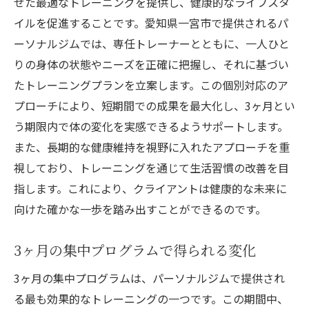
専任トレーナーと共に健康的な未来を築く旅
せた最適なトレーニングを提供し、健康的なライフスタ
イルを促進することです。愛知県一宮市で提供されるパ
トレーナー選びの重要性
ーソナルジムでは、専任トレーナーとともに、一人ひと
専任トレーナーの役割と影響
りの身体の状態やニーズを正確に把握し、それに基づい
トレーナーと目指す具体的な目標
たトレーニングプランを立案します。この個別対応のア
トレーナーが提供するサポート
プローチにより、短期間での成果を最大化し、3ヶ月とい
互いに信頼できる関係の構築
う期限内で体の変化を実感できるようサポートします。
トレーナーと共に歩む成功への道
また、長期的な健康維持を視野に入れたアプローチを重
3ヶ月で変わる！パーソナルジムで効果を実感す
視しており、トレーニングを通じて生活習慣の改善を目
る
指します。これにより、クライアントは健康的な未来に
3ヶ月での成果を具体的に評価
向けた確かな一歩を踏み出すことができるのです。
成果を測るための指標
3ヶ月の集中プログラムで得られる変化
成功体験を共有する大切さ
3ヶ月の集中プログラムは、パーソナルジムで提供され
効果を感じるためのステップ
る最も効果的なトレーニングの一つです。この期間中、
3ヶ月後の変化を楽しむ