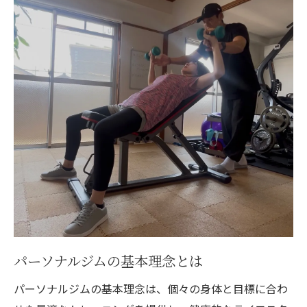
地域に根ざした健康プログラム
個別指導で目指す体質改善
成果を上げるための環境作り
一宮市で人気のトレーニングメソッド
地元での成功事例を参考にする
短期間で健康的な体を手に入れるパーソナルジ
ムの魅力
短期間で成果を出す秘訣
効率的なトレーニングプランの魅力
パーソナルジムがもたらす効果
健康を取り戻すための環境
パーソナルジムの基本理念とは
短期集中のメリットとは
パーソナルジムが支持される理由
パーソナルジムの基本理念は、個々の身体と目標に合わ