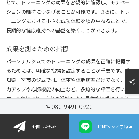
とで、トレーニングの効果を客観的に確認し、モチベー
ションの維持につなげることが可能です。さらに、トレ
ーニングにおける小さな成功体験を積み重ねることで、
長期的な健康維持への基盤を築くことができます。
成果を測るための指標
パーソナルジムでのトレーニングの成果を正確に把握す
るためには、明確な指標を設定することが重要です。愛
知県一宮市のジムでは、体重や体脂肪率だけでなく、筋
力アップや心肺機能の向上など、多角的な評価を行いま
す。これにより、自分の進捗をより具体的に感じること
080-9491-0920
ができます。また、目標に対する達成度を定期的に確認
することで、次のステップに向けた調整が行いやすくな
ります。特に、3ヶ月という短期間での成果を実感するた
お問い合わせ
LINEでのご予約
めには、トレーニング内容の見直しや食事管理も重要で