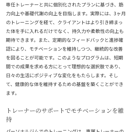
専任トレーナーと共に個別化されたプランに基づき、筋
パーソナルジムでの達成感
力向上や基礎代謝の向上を目指します。実際には、3ヶ月
個々に合わせたトレーニングプランで健康を手
のトレーニングを経て、クライアントはより引き締まっ
に入れる
た体を手に入れるだけでなく、持久力や柔軟性の向上も
個別プランの重要性
期待できます。また、定期的なフィードバックと進捗確
自分に合ったトレーニング方法
認により、モチベーションを維持しつつ、継続的な改善
健康的な体を手に入れる秘訣
を図ることが可能です。このようなプログラムは、短期
長期的な健康を見据えたプラン
間での成果を求める方にとって理想的な選択肢であり、
日々の生活にポジティブな変化をもたらします。そし
個別ニーズに対応する方法
て、健康的な体を維持するための基盤を築くことができ
トレーニングプランのカスタマイズ
ます。
長期的な健康維持を支えるパーソナルジムの役
割
トレーナーのサポートでモチベーションを維
継続的な健康維持のための戦略
持
ライフスタイルの改善を目指す
パーソナルジムでのトレーニングは、専属トレーナーの