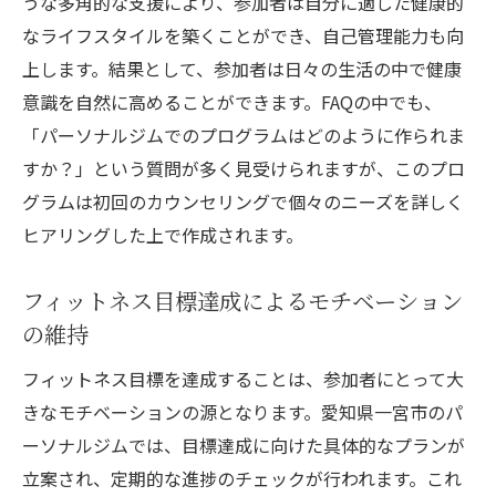
うな多角的な支援により、参加者は自分に適した健康的
進捗状況の確認と励ましによる継続サポー
なライフスタイルを築くことができ、自己管理能力も向
ト
上します。結果として、参加者は日々の生活の中で健康
トレーニングの効果を最大化するための工
意識を自然に高めることができます。FAQの中でも、
夫
「パーソナルジムでのプログラムはどのように作られま
トレーナーとのコミュニケーションがもた
すか？」という質問が多く見受けられますが、このプロ
らす安心感
グラムは初回のカウンセリングで個々のニーズを詳しく
健康維持に最適な愛知県一宮市のパーソナルジ
ヒアリングした上で作成されます。
ムの選び方
フィットネス目標達成によるモチベーション
ジム選びのポイント：施設の充実度と雰囲
の維持
気
立地条件と通いやすさがもたらす継続のし
フィットネス目標を達成することは、参加者にとって大
やすさ
きなモチベーションの源となります。愛知県一宮市のパ
ーソナルジムでは、目標達成に向けた具体的なプランが
トレーナーの専門性と指導法を見極める方
立案され、定期的な進捗のチェックが行われます。これ
法