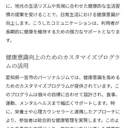
法
に、地元の生活リズムや気候に合わせた健康的な生活習
パーソナルトレーナーを活用したモチベー
慣の提案を受けることで、日常生活における健康意識が
ション維持法
向上します。こうしたコミュニケーションは、利用者が
目標達成に向けた計画的なアプローチ
長期的に健康を維持するための強力なサポートとなりま
す。
ジムでの情報交換と学びの場の提供
一宮市の特性を活かした健康ライフスタイ
健康意識向上のためのカスタマイズプログラ
ル提案
ムの活用
専属トレーナーと一緒に健康を実現するパーソ
愛知県一宮市のパーソナルジムでは、健康意識を高める
ナルジム
ためのカスタマイズプログラムが提供されています。こ
個々のニーズに応じたトレーニングプラン
のプログラムは個々の目標に合わせて設計され、食事、
の作成
運動、メンタルヘルスまで幅広くサポートします。特
専属トレーナーの役割と信頼関係の構築
に、栄養士や心理カウンセラーと連携したアプローチに
トレーナーの専門知識を活かした健康アド
より、参加者は総合的な健康管理を実現します。このよ
バイス