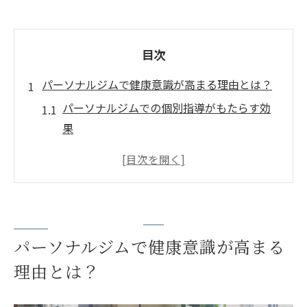
目次
パーソナルジムで健康意識が高まる理由とは？
パーソナルジムでの個別指導がもたらす効
果
専属トレーナーとの密なコミュニケーショ
ンが健康に与える影響
健康意識向上のためのカスタマイズプログ
ラムの活用
フィットネス目標達成によるモチベーショ
パーソナルジムで健康意識が高まる
ンの維持
理由とは？
一宮市の住民に適した健康改善方法の提示
生活習慣改善プランの提案と実施