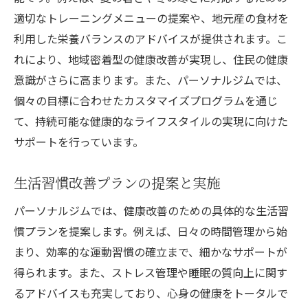
活動
適切なトレーニングメニューの提案や、地元産の食材を
利用した栄養バランスのアドバイスが提供されます。こ
地域コミュニティを巻き込んだ健康促進プ
れにより、地域密着型の健康改善が実現し、住民の健康
ログラム
意識がさらに高まります。また、パーソナルジムでは、
一宮市で始める持続可能なパーソナルジムライ
個々の目標に合わせたカスタマイズプログラムを通じ
フのすすめ
て、持続可能な健康的なライフスタイルの実現に向けた
持続可能な健康ライフのための習慣作り
サポートを行っています。
長期的な目標設定と計画的な健康改善
パーソナルジムを利用した生活リズムの整
生活習慣改善プランの提案と実施
え方
パーソナルジムでは、健康改善のための具体的な生活習
環境に優しいフィットネスへの取り組み
慣プランを提案します。例えば、日々の時間管理から始
一宮市での健康維持に欠かせないサポート
まり、効率的な運動習慣の確立まで、細かなサポートが
体制
得られます。また、ストレス管理や睡眠の質向上に関す
地域社会と共に歩む健康ライフの実現
るアドバイスも充実しており、心身の健康をトータルで