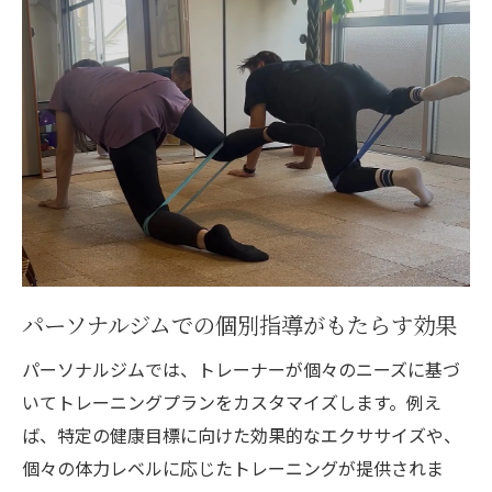
愛知県一宮市でパーソナルジムが提供する地域
密着型サービスの魅力
地域の気候に合わせたトレーニングプログ
ラムの設計
一宮市内でのアクセスの良さがもたらす利
便性
地元住民向け特別イベントやセミナーの開
催
地域コミュニティと連携した健康増進活動
パーソナルジムでの個別指導がもたらす効果
一宮市の伝統と文化を考慮した健康アプロ
パーソナルジムでは、トレーナーが個々のニーズに基づ
ーチ
いてトレーニングプランをカスタマイズします。例え
地域特有の健康問題への対応策の提案
ば、特定の健康目標に向けた効果的なエクササイズや、
パーソナルジムでの個別相談が健康に与える影
個々の体力レベルに応じたトレーニングが提供されま