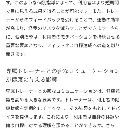
響
す。このような個別指導によって、利用者はより短期間
健康状態の正確な評価と改善プランの提示
で目に見える成果を得ることが可能です。また、トレー
ナーからのフィードバックを受けることで、運動の効率
個別相談を通じたメンタルサポートの重要
が高まり、怪我のリスクを減らすことができます。さら
性
に、個別指導は、利用者のモチベーションを持続させる
一人ひとりに合った食事指導と栄養管理
重要な要素となり、フィットネス目標達成への道を切り
ストレスマネジメントとリラクゼーション
開きます。
テクニック
健康維持に向けた長期的な目標設定
専属トレーナーとの密なコミュニケーション
フィードバックを活かした継続的な改善プ
が健康に与える影響
ロセス
専属トレーナーとの密なコミュニケーションは、健康意
健康意識を高めるためのパーソナルジム活用法
識を高める大きな要素です。トレーナーは、利用者の健
定期的なトレーニングで得られる健康メリ
康状態を定期的にチェックし、その結果をもとにアドバ
ット
イスを提供します。これにより、利用者は自身の体調や
健康意識を高めるための自己モニタリング
健康目標に対する理解を深めることができます。さら