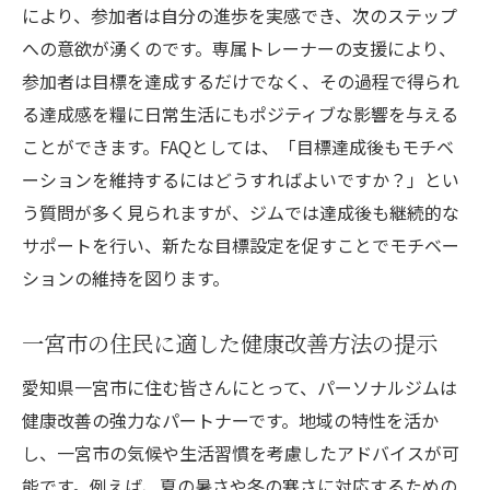
により、参加者は自分の進歩を実感でき、次のステップ
利用者の声を参考にしたパーソナルジムの
への意欲が湧くのです。専属トレーナーの支援により、
評価
参加者は目標を達成するだけでなく、その過程で得られ
料金プランとサービス内容の比較検討
る達成感を糧に日常生活にもポジティブな影響を与える
一宮市の地域特性に合ったジム選びの秘訣
ことができます。FAQとしては、「目標達成後もモチベ
地域の特性を活かしたフィットネスプランで健
ーションを維持するにはどうすればよいですか？」とい
康意識を向上
う質問が多く見られますが、ジムでは達成後も継続的な
一宮市の気候に適したフィットネスプラン
サポートを行い、新たな目標設定を促すことでモチベー
の提案
ションの維持を図ります。
地域特有の運動資源を活用した健康増進法
一宮市の住民に適した健康改善方法の提示
一宮市に住む人々への特化したトレーニン
グメニュー
愛知県一宮市に住む皆さんにとって、パーソナルジムは
地元の食材を活用した栄養バランスの取れ
健康改善の強力なパートナーです。地域の特性を活か
た食事指導
し、一宮市の気候や生活習慣を考慮したアドバイスが可
地域イベントとの連携による健康意識向上
能です。例えば、夏の暑さや冬の寒さに対応するための