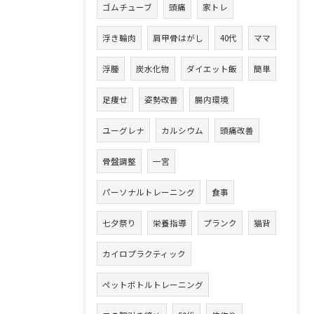
ゴムチューブ
頭痛
家トレ
浮き輪肉
肩甲骨はがし
40代
ママ
浮腫
炭水化物
ダイエット飯
簡単
足痩せ
姿勢改善
腸内環境
ユーグレナ
カルシウム
頭痛改善
骨盤調整
一宮
パーソナルトレーニング
食事
七夕祭り
栄養指導
プランク
猫背
カイロプラクティック
ペットボトルトレーニング