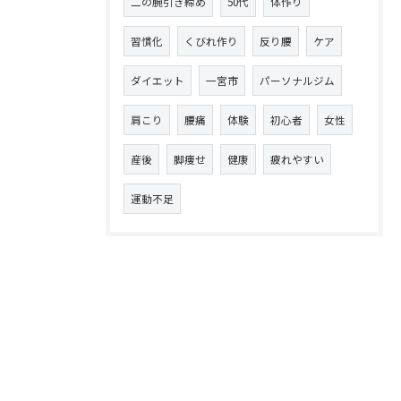
二の腕引き締め
50代
体作り
習慣化
くびれ作り
反り腰
ケア
ダイエット
一宮市
パーソナルジム
肩こり
腰痛
体験
初心者
女性
産後
脚痩せ
健康
疲れやすい
運動不足