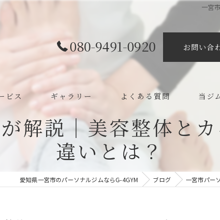
一宮
080-9491-0920
お問い合
ービス
ギャラリー
よくある質問
当ジ
ムが解説｜美容整体とカ
ボディ
違いとは？
カイロ
整体
愛知県一宮市のパーソナルジムならG-4GYM
ブログ
一宮市パー
ダイエ