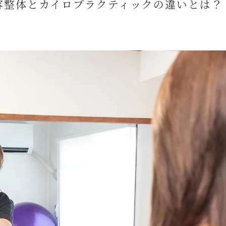
姿勢改
容整体とカイロプラクティックの違いとは？