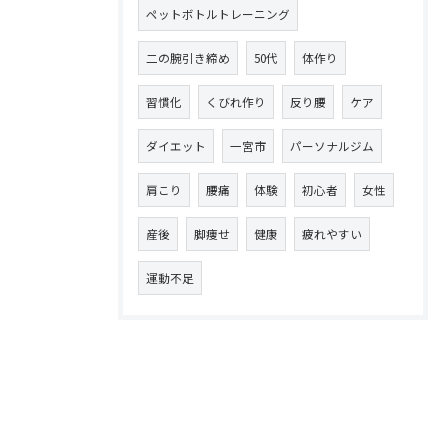
ペットボトルトレーニング
二の腕引き締め
50代
体作り
習慣化
くびれ作り
反り腰
ケア
ダイエット
一宮市
パーソナルジム
肩こり
腰痛
体験
初心者
女性
産後
脚痩せ
健康
疲れやすい
運動不足