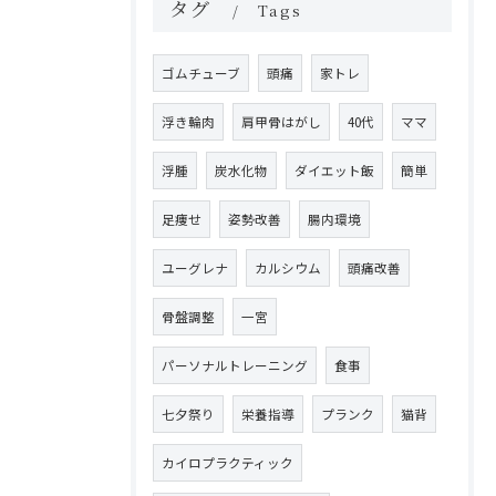
タグ
Tags
ゴムチューブ
頭痛
家トレ
浮き輪肉
肩甲骨はがし
40代
ママ
浮腫
炭水化物
ダイエット飯
簡単
足痩せ
姿勢改善
腸内環境
ユーグレナ
カルシウム
頭痛改善
骨盤調整
一宮
パーソナルトレーニング
食事
七夕祭り
栄養指導
プランク
猫背
カイロプラクティック