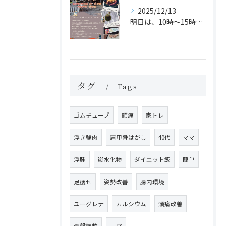
2025/12/13
明日は、10時〜15時まで「はにやすひめマルシェ」に運動体験...
タグ
Tags
ゴムチューブ
頭痛
家トレ
浮き輪肉
肩甲骨はがし
40代
ママ
浮腫
炭水化物
ダイエット飯
簡単
足痩せ
姿勢改善
腸内環境
ユーグレナ
カルシウム
頭痛改善