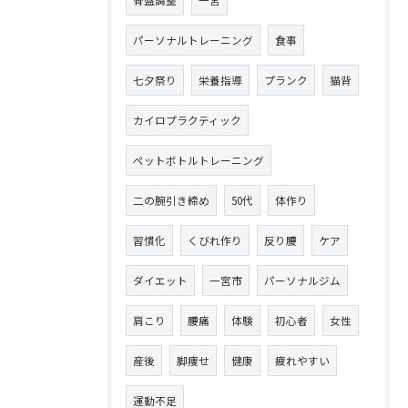
骨盤調整
一宮
パーソナルトレーニング
食事
七夕祭り
栄養指導
プランク
猫背
カイロプラクティック
ペットボトルトレーニング
二の腕引き締め
50代
体作り
習慣化
くびれ作り
反り腰
ケア
ダイエット
一宮市
パーソナルジム
肩こり
腰痛
体験
初心者
女性
産後
脚痩せ
健康
疲れやすい
運動不足