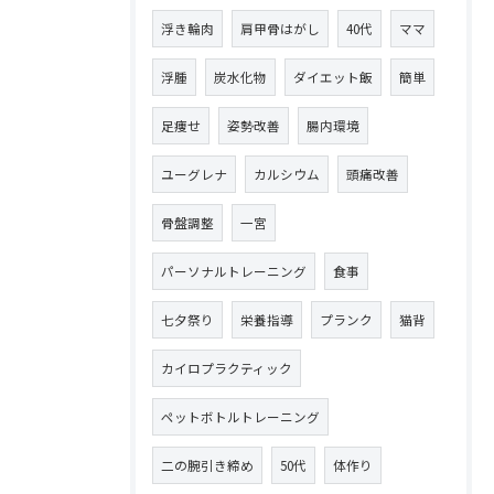
浮き輪肉
肩甲骨はがし
40代
ママ
浮腫
炭水化物
ダイエット飯
簡単
足痩せ
姿勢改善
腸内環境
ユーグレナ
カルシウム
頭痛改善
骨盤調整
一宮
パーソナルトレーニング
食事
七夕祭り
栄養指導
プランク
猫背
カイロプラクティック
ペットボトルトレーニング
二の腕引き締め
50代
体作り