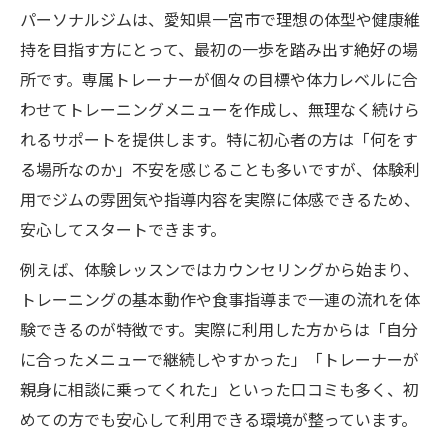
べき点
パーソナルジムは、愛知県一宮市で理想の体型や健康維
女性が安心できるパーソナルジムの見極め
持を目指す方にとって、最初の一歩を踏み出す絶好の場
方
所です。専属トレーナーが個々の目標や体力レベルに合
継続しやすいパーソナルジムの条件とは
わせてトレーニングメニューを作成し、無理なく続けら
れるサポートを提供します。特に初心者の方は「何をす
初心者が安心して通えるパーソナルジムの魅力
る場所なのか」不安を感じることも多いですが、体験利
パーソナルジム初心者に嬉しいサポート体
用でジムの雰囲気や指導内容を実際に体感できるため、
制
安心してスタートできます。
初めてでも安心のパーソナルジムの環境づ
くり
例えば、体験レッスンではカウンセリングから始まり、
トレーニングの基本動作や食事指導まで一連の流れを体
パーソナルジムが提供する丁寧なカウンセ
験できるのが特徴です。実際に利用した方からは「自分
リング
に合ったメニューで継続しやすかった」「トレーナーが
女性専用エリアのあるパーソナルジムの魅
親身に相談に乗ってくれた」といった口コミも多く、初
力
めての方でも安心して利用できる環境が整っています。
食事管理も学べるパーソナルジムのサポー