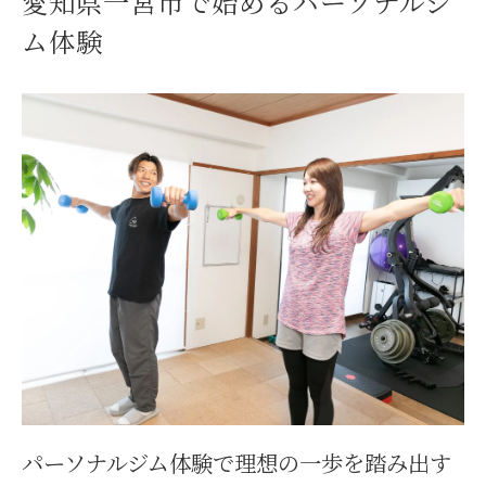
愛知県一宮市で始めるパーソナルジ
パーソナルジムとは何をする場所か徹底解明
ム体験
パーソナルジムで受けられる主なサポート
内容
運動初心者にも安心なパーソナルジムの魅
力
パーソナルジムが提供する食事管理の特徴
個別指導が叶えるパーソナルジムの強み
パーソナルジムが健康維持に役立つ理由
目標達成を叶えるジム選びのポイント
パーソナルジム選びで失敗しないための基
準
目標別に選ぶパーソナルジムの特徴を解説
パーソナルジム体験で理想の一歩を踏み出す
パーソナルジムのトレーナー選びで重視す