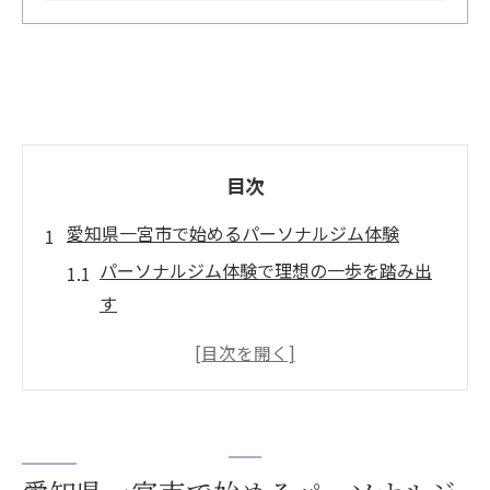
目次
愛知県一宮市で始めるパーソナルジム体験
パーソナルジム体験で理想の一歩を踏み出
す
初回パーソナルジム利用時の流れとポイン
ト
一宮市のパーソナルジムで安心スタート
パーソナルジム選びで重視すべき体験内容
女性も満足できるパーソナルジム体験とは