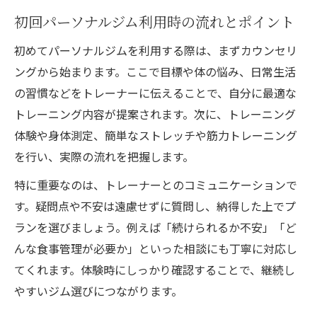
ト
初回パーソナルジム利用時の流れとポイント
効率的なボディメイクへ導くサポート内容
初めてパーソナルジムを利用する際は、まずカウンセリ
パーソナルジムで受ける個別トレーニング
ングから始まります。ここで目標や体の悩み、日常生活
の実際
の習慣などをトレーナーに伝えることで、自分に最適な
効率的なボディメイクを支えるパーソナル
トレーニング内容が提案されます。次に、トレーニング
ジムの特徴
体験や身体測定、簡単なストレッチや筋力トレーニング
パーソナルジムの食事指導で理想の身体へ
を行い、実際の流れを把握します。
女性向けパーソナルジムのサポート内容と
特に重要なのは、トレーナーとのコミュニケーションで
は
す。疑問点や不安は遠慮せずに質問し、納得した上でプ
パーソナルジムで実感できる身体変化のポ
ランを選びましょう。例えば「続けられるか不安」「ど
イント
んな食事管理が必要か」といった相談にも丁寧に対応し
女性に人気のパーソナルジム利用のコツ
てくれます。体験時にしっかり確認することで、継続し
女性が安心して通えるパーソナルジムの選
やすいジム選びにつながります。
び方