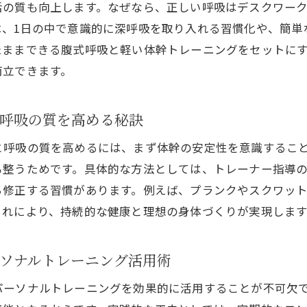
活の質も向上します。なぜなら、正しい呼吸はデスクワー
呼吸改善が体調や姿勢に与えるパーソナルトレーニング効
は、1日の中で意識的に深呼吸を取り入れる習慣化や、簡単
パーソナルトレーニング参加者の呼吸改善体験エピソード
たままできる腹式呼吸と軽い体幹トレーニングをセットに
呼吸改善で得られるパーソナルトレーニングの成功事例
両立できます。
体が変わる呼吸改善とパーソナルトレーニングの実践ポイ
的な身体づくりに呼吸改善を取り入れる理由
呼吸の質を高める秘訣
パーソナルトレーニングで呼吸改善を重視すべき理由
と呼吸の質を高めるには、まず体幹の安定性を意識するこ
効率的な身体づくりには呼吸改善とパーソナルトレーニン
も整うためです。具体的な方法としては、トレーナー指導
呼吸改善でパーソナルトレーニング効果が飛躍的に向上す
ら修正する習慣があります。例えば、プランクやスクワッ
これにより、持続的な健康と理想の身体づくりが実現します
パーソナルトレーニングで効率よく身体を変える呼吸の重
呼吸改善を取り入れたパーソナルトレーニングの特徴
ソナルトレーニング活用術
パーソナルトレーニングを効果的に活用することが不可欠