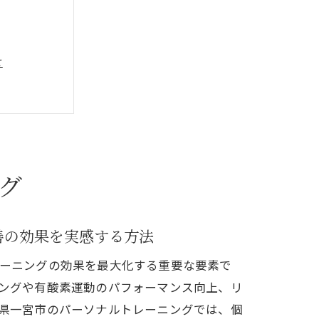
せ
基礎
訣
活用術
グ
要性
善の効果を実感する方法
ーニングの効果を最大化する重要な要素で
ト
ングや有酸素運動のパフォーマンス向上、リ
県一宮市のパーソナルトレーニングでは、個