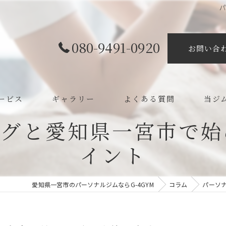
080-9491-0920
お問い合
ービス
ギャラリー
よくある質問
当ジ
ングと愛知県一宮市で始
ボディ
イント
カイロ
整体
愛知県一宮市のパーソナルジムならG-4GYM
コラム
パーソ
ダイエ