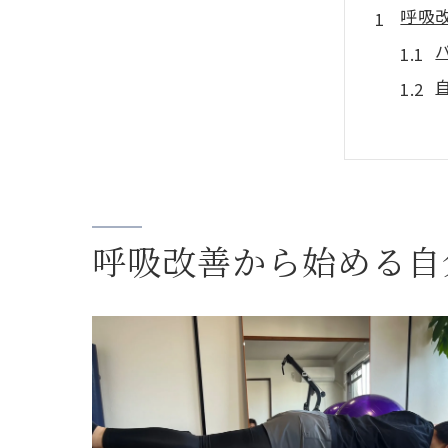
呼吸
パー
呼吸改善から始める自
筋力