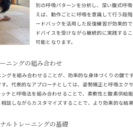
別の呼吸パターンを分析し、深い腹式呼吸
筋力アップに不可欠な呼吸改善とパーソナルトレーニング
えば、動作ごとに呼吸を意識して行う段階
呼吸力向上を目指すパーソナルトレーニングの実践ポイン
ードバックを活用した反復練習が効果的で
筋力と呼吸改善を同時に叶えるパーソナルトレーニング術
ドバイスを受けながら継続的に実践するこ
パーソナルトレーニングで効率的な呼吸改善を実現する
可能となります。
筋力と呼吸改善の相乗効果をパーソナルトレーニングで体
維持に役立つ呼吸改善トレーニング術
ーニングの組み合わせ
パーソナルトレーニングで健康維持と呼吸改善を両立する
ニングを組み合わせることが、効率的な身体づくりの鍵で
呼吸改善を重視したパーソナルトレーニングの魅力
です。代表的なアプローチとしては、姿勢矯正と呼吸エク
健康維持のための呼吸改善パーソナルトレーニング活用法
レッチと呼吸法を組み合わせることで、柔軟性と酸素供給
日常生活に役立つ呼吸改善パーソナルトレーニング習慣
と相談しながらカスタマイズすることで、より効果的な結
パーソナルトレーニングによる長期的な呼吸改善のポイン
が変わると体も変わるパーソナル実践例
ナルトレーニングの基礎
パーソナルトレーニングで呼吸改善後の変化を実感する