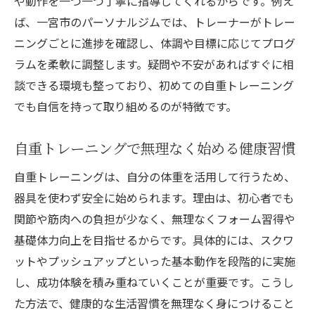
や動作を一つ一つ丁寧に指導してくれるからです。例え
ば、一宮市のパーソナルジムでは、トレーナーがトレー
手軽に始められる一宮市のパーソナルジム活用
ニングごとに進捗を確認し、体調や目標に応じてプログ
術
ラムを柔軟に調整します。疑問や不安があればすぐに相
パーソナルジムを賢く活用する始め方ガイ
談できる環境も整っており、初めての自重トレーニング
ド
でも自信を持って取り組めるのが特徴です。
一宮市で手軽に通えるパーソナルジムの選
び方
自重トレーニングで無理なく始める健康習慣
自分に合ったパーソナルジムプランの見つ
自重トレーニングは、自分の体重を活用して行うため、
け方
器具を使わず安全に始められます。理由は、初心者でも
自重トレーニング初心者でも安心な利用の
関節や筋肉への負担が少なく、無理なくフォーム習得や
流れ
基礎体力向上を目指せるからです。具体的には、スクワ
一宮のパーソナルジムで続けるコツを伝授
ットやプッシュアップといった基本動作を段階的に実施
忙しい人でも始めやすいジム活用ポイント
し、成功体験を積み重ねていくことが重要です。こうし
都度払いも選べる自重トレーニングの魅力
た方法で、健康的な生活習慣を無理なく身につけること