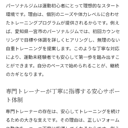
パーソナルジムは運動初心者にとって理想的なスタート
るコツ
環境です。理由は、個別のニーズや体力レベルに合わせ
パーソナルジムが健康維持に効果的な理由
たトレーニングプログラムが提供されるからです。例え
女性や男性問わず安心できるトレーニング環境
ば、愛知県一宮市のパーソナルジムでは、初回カウンセ
パーソナルジムは女性も男性も安心して通
リングで目標や体調を詳しくヒアリングし、無理のない
える
自重トレーニングを提案します。このような丁寧な対応
性別を問わず自重トレーニングで理想の体
により、運動未経験者でも安心して第一歩を踏み出すこ
作り
とができます。自分のペースで始められることが、継続
初心者が選ぶべき安心のパーソナルジム環
のカギとなります。
境
専門トレーナーが丁寧に指導する安心サポー
女性に人気の一宮パーソナルジムの特徴紹
ト体制
介
男性も満足できる自重トレーニングサポー
専門トレーナーの存在は、安心してトレーニングを続け
ト
るための大きな支えです。その理由は、正しいフォーム
安心して続けられるパーソナルジムの魅力