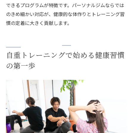
できるプログラムが特徴です。パーソナルジムならでは
実際の口コミでわかる自重トレーニング効
のきめ細かい対応が、健康的な体作りとトレーニング習
果
慣の定着に大きく貢献します。
初心者も安心できるサポート内容を徹底解
説
パーソナルジム利用者の満足度が高い理由
自重トレーニングで始める健康習慣
自重トレーニングで叶える理想の体作り
の第一歩
パーソナルジムで目指す理想の体作りのコ
ツ
自重トレーニングで健康的にボディメイク
初心者が理想の体を手にするトレーニング
術
パーソナルジムで無理なく続ける体作り方
法
自重トレーニングが叶えるダイエット成功