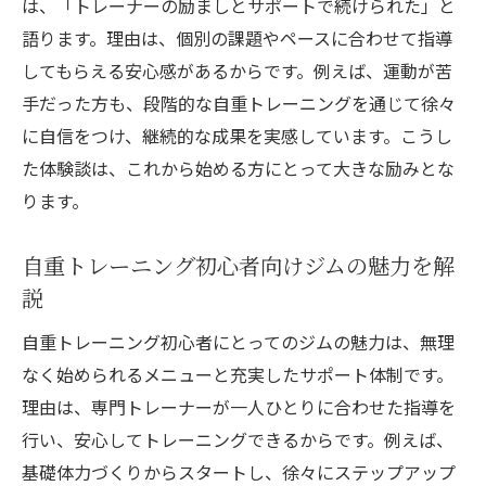
は、「トレーナーの励ましとサポートで続けられた」と
自重トレーニングが続くジムの選び方ガイ
語ります。理由は、個別の課題やペースに合わせて指導
ド
してもらえる安心感があるからです。例えば、運動が苦
初心者が失敗しないジム選びのポイント解
手だった方も、段階的な自重トレーニングを通じて徐々
説
に自信をつけ、継続的な成果を実感しています。こうし
一宮のパーソナルジムで続けるための工夫
た体験談は、これから始める方にとって大きな励みとな
トレーナーとの相性が継続のカギになる理
ります。
由
自重トレーニングで長く通えるジムの特徴
自重トレーニング初心者向けジムの魅力を解
口コミで話題のサポート充実ジムの特徴
説
パーソナルジムの口コミから見る信頼でき
自重トレーニング初心者にとってのジムの魅力は、無理
る特徴
なく始められるメニューと充実したサポート体制です。
サポートが充実したジムが選ばれる理由
理由は、専門トレーナーが一人ひとりに合わせた指導を
一宮で話題のパーソナルジムのサポート体
行い、安心してトレーニングできるからです。例えば、
制
基礎体力づくりからスタートし、徐々にステップアップ