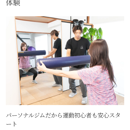
体験
初心者でも続く一宮のパーソナルジム体験
談
自重トレーニング初心者向けジムの魅力を
解説
自重トレーニングで始める健康習慣の第一歩
パーソナルジムで実践する自重トレーニン
グの基礎
自重トレーニングが健康習慣形成に役立つ
理由
一宮のパーソナルジムで無理なく始める方
法
初心者も安心できるトレーニングプランの
パーソナルジムだから運動初心者も安心スタ
ポイント
ート
自重トレーニングでダイエットを成功させ