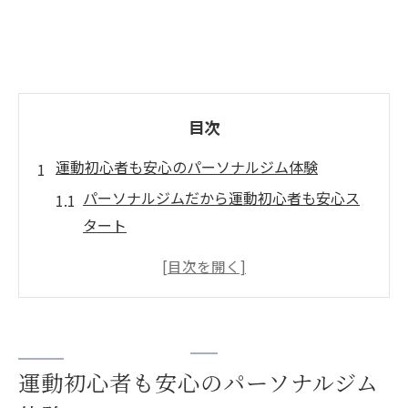
目次
運動初心者も安心のパーソナルジム体験
パーソナルジムだから運動初心者も安心ス
タート
専門トレーナーが丁寧に指導する安心サポ
ート体制
自重トレーニングで無理なく始める健康習
慣
一宮のパーソナルジムで継続できる理由と
運動初心者も安心のパーソナルジム
は