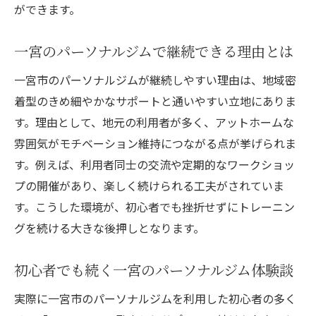
パーソナルジムの都度払いなら気軽に始め
ができます。
られる
一宮のパーソナルジムで継続できる理由とは
自重トレーニングの柔軟な支払い方法を紹
介
一宮市のパーソナルジムが継続しやすい理由は、地域密
都度払いで安心して通えるパーソナルジム
着型のきめ細やかなサポートと通いやすい立地にありま
の特徴
す。理由として、地元の利用者が多く、アットホームな
一宮で選べるパーソナルジムのメリットを
雰囲気がモチベーション維持につながる点が挙げられま
解説
す。例えば、利用者同士の交流や定期的なワークショッ
プの開催があり、楽しく続けられる工夫がされていま
都度払いジムが初めての方におすすめな理
す。こうした環境が、初心者でも挫折せずにトレーニン
由
グを続ける大きな後押しとなります。
自重トレーニングを無理なく続ける支払い
方法
初心者でも続く一宮のパーソナルジム体験談
継続しやすいジム選びのポイントを解説
実際に一宮市のパーソナルジムを利用した初心者の多く
パーソナルジム選びで継続を重視するコツ