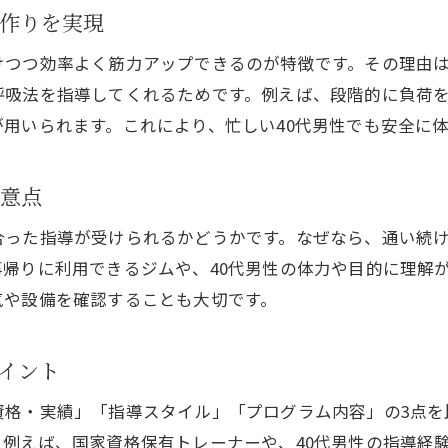
作りを実現
仕事と両立しやすいジム利用のポイント
けつつ効率よく筋力アップできるのが特徴です。その理由
無理なく続く筋トレ生活を一宮市で実現
呼吸法を指導してくれるためです。例えば、段階的に負荷
パーソナルトレーニングで継続力を高める秘訣
用いられます。これにより、忙しい40代男性でも安全に
一宮のジムで無理なく筋トレ生活を定着
都度払いジムやリーズナブルな選択肢の活用
注意点
パーソナルトレーニングでトラブルを防ぐ方法
合った指導が受けられるかどうかです。なぜなら、通い続
口コミを活用したジム選びのポイント
帰りに利用できるジムや、40代男性の体力や目的に理解
続けやすい筋トレ環境を整えるコツ
気や設備を確認することも大切です。
効率的な体型改善はパーソナルトレーニングが鍵
パーソナルトレーニングが体型改善に効果的な理
イント
40代男性向けの効果的な筋トレ戦略とは
資格・実績」「指導スタイル」「プログラム内容」の3点を
パーソナルジムで得られる個別メニューの魅力
例えば、国家資格保有トレーナーや、40代男性の指導経