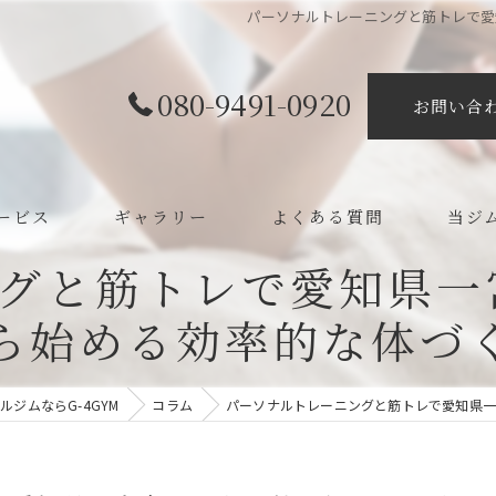
パーソナルトレーニングと筋トレで愛
080-9491-0920
お問い合
ービス
ギャラリー
よくある質問
当ジ
グと筋トレで愛知県一
ボディ
ら始める効率的な体づ
カイロ
整体
ジムならG-4GYM
コラム
パーソナルトレーニングと筋トレで愛知県一
ダイエ