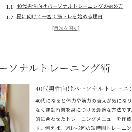
40代男性向けパーソナルトレーニングの始め方
夏に向けて一宮で筋トレを始める理由
パーソナルトレーニングで無理なく体作りを実現
一宮のジム選びで重要なポイントと注意点
一宮パーソナルジムの選び方と比較ポイント
パーソナルトレーニングを長く続けるコツ
ーソナルトレーニング術
筋トレ初心者が40代で無理なく続ける秘訣
パーソナルトレーニング初心者が挫折しない方法
40代男性向けパーソナルトレーニ
40代男性に適した筋トレメニューの選び方
ジム選びで失敗しないためのチェックポイント
40代になると体力や筋力の衰えが気にな
パーソナルトレーニングで得る安全な筋トレ習慣
なく運動習慣を身につける最適な方法です
的に合わせたトレーニングメニューを作成
一宮のパーソナルトレーニングで安心スタート
す。例えば、週1〜2回の短時間トレーニ
筋トレ初心者が無理なく継続できる秘訣