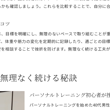
短期間で成果を出すパーソナルトレーニング法
るかも確認しましょう。これらを比較することで、自分に
体型改善を実感できるパーソナル指導の特徴
効率よく理想の体に近づくポイントを解説
コツ
夏から始める筋トレ習慣で理想の体を手に入れる
は、目標を明確にし、無理のないペースで取り組むことが
パーソナルトレーニングで夏に向けた体作り
ば、体重や筋力の変化を定期的に記録したり、週ごとの目
筋トレ習慣を夏から無理なく始める方法
安を相談することで挫折を防げます。無理なく続ける工夫が
40代男性が理想の体を手に入れる実践ポイント
パーソナルトレーニングでモチベーションを維持
夏に向けた目標設定と進捗管理のコツ
で無理なく続ける秘訣
理想の体型を叶えるパーソナルサポートの活用
一宮市で健康的な体作りを叶えるポイント
パーソナルトレーニング初心者が
パーソナルトレーニングで健康維持と体型改善
一宮のジムで健康的な体作りを実現する方法
パーソナルトレーニングを始めた40代男