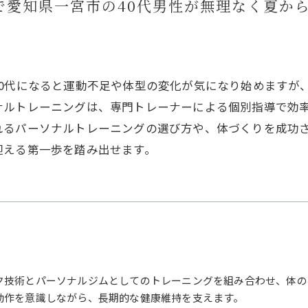
姿勢改
で愛知県一宮市の40代男性が無理なく夏か
40代になると運動不足や体型の変化が気になり始めますが
ナルトレーニングは、専門トレーナーによる個別指導で効
れるパーソナルトレーニングの選び方や、体づくりを成功
迎える第一歩を踏み出せます。
ク技術とパーソナルジムとしてのトレーニングを組み合わせ、体の
動作を意識しながら、長期的な健康維持を支えます。