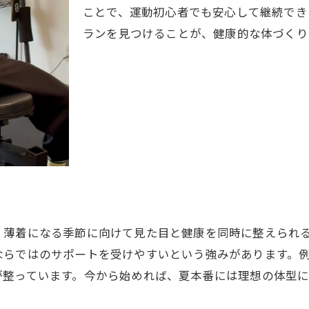
ことで、運動初心者でも安心して継続でき
運動習慣を作るなら一宮市のパーソナルトレーニング
ランを見つけることが、健康的な体づくり
パーソナルトレーニングで運動習慣を無理なく定
一宮のパーソナルジムは継続しやすさが魅力
40代男性におすすめの運動習慣形成方法
パーソナルトレーニングのサポートで継続力アッ
都度払いジム活用で負担を抑えた運動習慣づくり
パーソナルトレーニングで日常に運動を取り入れ
忙しい40代男性も安心の体づくりサポート
由
パーソナルトレーニングで効率よく体作り
、薄着になる季節に向けて見た目と健康を同時に整えられ
短時間でも効果的な筋トレプランの立て方
らではのサポートを受けやすいという強みがあります。例
忙しい毎日に組み込める筋トレ習慣の工夫
が整っています。今から始めれば、夏本番には理想の体型に
パーソナルジムのサポートで安心感を得る方法
一宮のパーソナルトレーニングで時短ボディメイ