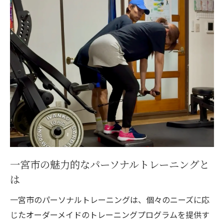
一宮市で人気のジム選びのポイント
個別プログラムが充実したジムの見分け方
一宮市のジムでの効果的なトレーニングプ
ラン
初心者に最適なパーソナルトレーニング施
設
初めてでも安心して通えるジムを見つける
一宮市で女性に人気のパーソナルトレーニング
女性に支持される一宮市のトレーニング施
設
一宮市の魅力的なパーソナルトレーニングと
一宮市で女性に優しいパーソナルトレーニ
は
ング
一宮市のパーソナルトレーニングは、個々のニーズに応
女性専用プログラムの充実したジム
じたオーダーメイドのトレーニングプログラムを提供す
美容と健康を両立するトレーニング法