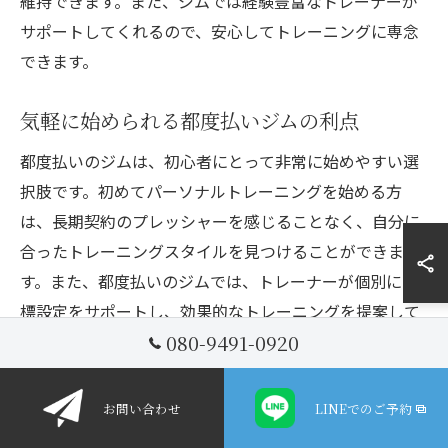
維持できます。また、ジムでは経験豊富なトレーナーが
サポートしてくれるので、安心してトレーニングに専念
できます。
気軽に始められる都度払いジムの利点
都度払いのジムは、初心者にとって非常に始めやすい選
択肢です。初めてパーソナルトレーニングを始める方
は、長期契約のプレッシャーを感じることなく、自分に
合ったトレーニングスタイルを見つけることができま
す。また、都度払いのジムでは、トレーナーが個別に目
標設定をサポートし、効果的なトレーニングを提案して
080-9491-0920
くれるため、初心者でも安心して挑戦できます。
都度払いで無理なく続けるトレーニング法
お問い合わせ
LINEでのご予約
都度払いのシステムを活用することで、無理なくトレー