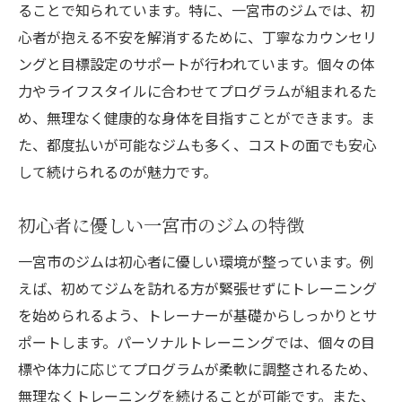
ることで知られています。特に、一宮市のジムでは、初
一宮市で女性にオススメのトレーニング
心者が抱える不安を解消するために、丁寧なカウンセリ
女性が求めるトレーニング環境とサポート
ングと目標設定のサポートが行われています。個々の体
男性必見！一宮市のパーソナルトレーニング情
力やライフスタイルに合わせてプログラムが組まれるた
報
め、無理なく健康的な身体を目指すことができます。ま
男性に人気の一宮市トレーニングジム
た、都度払いが可能なジムも多く、コストの面でも安心
一宮市で男性におすすめのトレーニング法
して続けられるのが魅力です。
筋力アップを目指す男性向けプラン
初心者に優しい一宮市のジムの特徴
一宮市で男性に適したジムの選び方
男性専用プログラムの魅力を解説
一宮市のジムは初心者に優しい環境が整っています。例
えば、初めてジムを訪れる方が緊張せずにトレーニング
男性が期待するトレーニング効果と結果
を始められるよう、トレーナーが基礎からしっかりとサ
一宮市で安いパーソナルジムを探す方法
ポートします。パーソナルトレーニングでは、個々の目
コスパ重視！一宮市で安く通えるジム
標や体力に応じてプログラムが柔軟に調整されるため、
一宮市の安いパーソナルジムの選び方
無理なくトレーニングを続けることが可能です。また、