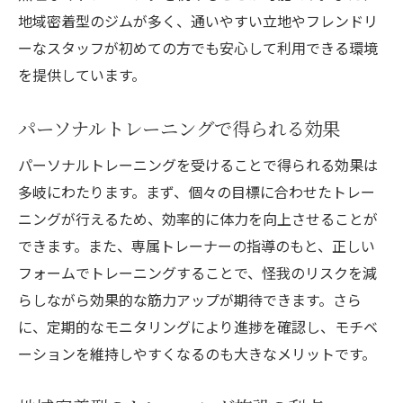
リーズナブルに始めるトレーニング生活
地域密着型のジムが多く、通いやすい立地やフレンドリ
安さだけじゃない！選ばれるジムの理由
ーなスタッフが初めての方でも安心して利用できる環境
お手頃価格で充実したトレーニングを提供
を提供しています。
一宮市で賢く安価なジムを見つけるヒント
パーソナルトレーニングで得られる効果
都度払いで始める一宮市のジムライフ
都度払いが魅力の一宮市ジムの特徴
パーソナルトレーニングを受けることで得られる効果は
多岐にわたります。まず、個々の目標に合わせたトレー
一宮市のジムで柔軟にトレーニングを続け
ニングが行えるため、効率的に体力を向上させることが
る
できます。また、専属トレーナーの指導のもと、正しい
気軽に始められる都度払いジムの利点
フォームでトレーニングすることで、怪我のリスクを減
都度払いで無理なく続けるトレーニング法
らしながら効果的な筋力アップが期待できます。さら
ライフスタイルに合わせた一宮市ジムの選
に、定期的なモニタリングにより進捗を確認し、モチベ
択
ーションを維持しやすくなるのも大きなメリットです。
都度払いジムで安心して始めるフィットネ
ス