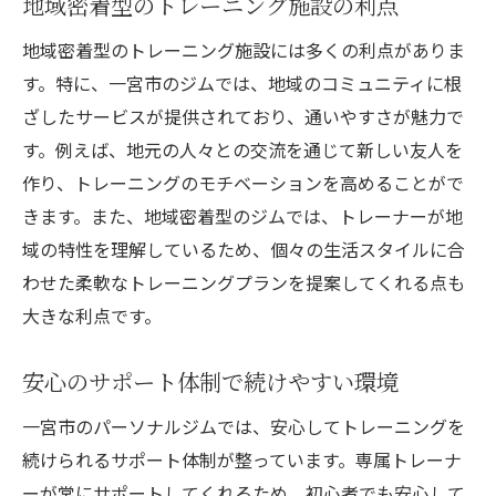
地域密着型のトレーニング施設の利点
初心者に優しい一宮市のジムの選び方
地域密着型のトレーニング施設には多くの利点がありま
初心者必見！一宮市でのジム選びのコツ
す。特に、一宮市のジムでは、地域のコミュニティに根
一宮市で初心者に優しいジムの見つけ方
ざしたサービスが提供されており、通いやすさが魅力で
安心して始められるジムの選択ポイント
す。例えば、地元の人々との交流を通じて新しい友人を
初心者向けプログラムの豊富なジムを探す
作り、トレーニングのモチベーションを高めることがで
きます。また、地域密着型のジムでは、トレーナーが地
一宮市で初心者に適したトレーニング環境
域の特性を理解しているため、個々の生活スタイルに合
初めてでも安心のジムでのトレーニング体
わせた柔軟なトレーニングプランを提案してくれる点も
験
大きな利点です。
安心のサポート！一宮市のジムでトレーニング
一宮市のジムで安心してトレーニングを始
安心のサポート体制で続けやすい環境
める
一宮市のパーソナルジムでは、安心してトレーニングを
サポートが充実した一宮市ジムの魅力
続けられるサポート体制が整っています。専属トレーナ
トレーニングの進捗を確認できるサポート
ーが常にサポートしてくれるため、初心者でも安心して