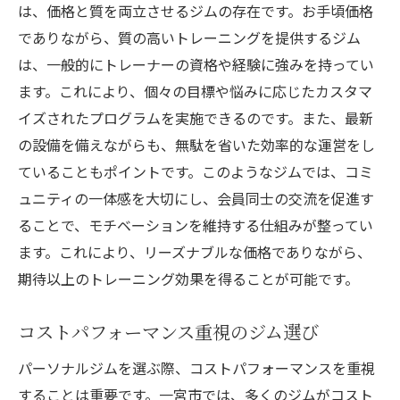
は、価格と質を両立させるジムの存在です。お手頃価格
初心者向けのサポート体制を確認
でありながら、質の高いトレーニングを提供するジム
地元密着型パーソナルジムの魅力と愛知県一宮
は、一般的にトレーナーの資格や経験に強みを持ってい
市での活用法
ます。これにより、個々の目標や悩みに応じたカスタマ
地域社会と連携したフィットネス活動
イズされたプログラムを実施できるのです。また、最新
地元のイベント参加でジムをより活用する
の設備を備えながらも、無駄を省いた効率的な運営をし
ていることもポイントです。このようなジムでは、コミ
地域特有のトレーニングメニュー
ュニティの一体感を大切にし、会員同士の交流を促進す
地元トレーナーによるカスタマイズ指導
ることで、モチベーションを維持する仕組みが整ってい
パーソナルジムの地域貢献事例
ます。これにより、リーズナブルな価格でありながら、
地元の健康維持コミュニティと連携
期待以上のトレーニング効果を得ることが可能です。
健康目標を達成するためのパーソナルジム選び
のコツ
コストパフォーマンス重視のジム選び
具体的な健康目標の設定方法
パーソナルジムを選ぶ際、コストパフォーマンスを重視
目標達成に向けたトレーニングプラン
することは重要です。一宮市では、多くのジムがコスト