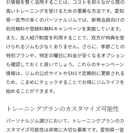
引情報を賢く活用することは、コストを抑えながら質の
ジム選びのポイント
高いトレーニングを受けるための重要な方法です。愛知
初心者がパーソナルジムを選ぶ基準
県一宮市の多くのパーソナルジムでは、新規会員向けの
初月無料や登録料無料キャンペーンを実施しています。
安心して始められる環境とは
また、友人紹介制度を利用することで、双方が特典を受
個別指導の効果と重要性
けられるジムも少なくありません。さらに、季節ごとの
初回体験を最大限に活用する方法
特別プランや、特定の曜日に料金が安くなるオプション
トレーナーとの信頼関係構築の仕方
も確認しておくと良いでしょう。これらのキャンペーン
初めてのジムでの注意点と心得
情報は、ジムの公式サイトやSNSで定期的に更新される
効率的に健康を目指す！愛知県一宮市のおすす
ため、こまめにチェックすることでお得にジムライフを
めパーソナルジム
始めることができます。
効率的なトレーニングメニューの魅力
トレーニングプランのカスタマイズ可能性
忙しい人に向けた短時間でも効果的なプラ
ン
パーソナルジム選びにおいて、トレーニングプランのカ
一人ひとりに合った健康管理方法
スタマイズ可能性は非常に大切な要素です。愛知県一宮