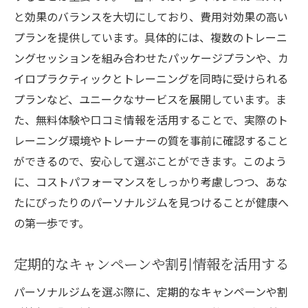
個々の進捗に応じた柔軟な対応の重要性
と効果のバランスを大切にしており、費用対効果の高い
モチベーションを維持するためのアドバイ
プランを提供しています。具体的には、複数のトレーニ
ス
ングセッションを組み合わせたパッケージプランや、カ
フィードバックと改善を重ねる重要性
イロプラクティックとトレーニングを同時に受けられる
プランなど、ユニークなサービスを展開しています。ま
目標達成後の継続的サポート体制
た、無料体験や口コミ情報を活用することで、実際のト
愛知県一宮市で質の高いパーソナルジムを見つ
レーニング環境やトレーナーの質を事前に確認すること
ける方法
ができるので、安心して選ぶことができます。このよう
口コミや評判を活用した情報収集
に、コストパフォーマンスをしっかり考慮しつつ、あな
実際に足を運んでジムの雰囲気を確認
たにぴったりのパーソナルジムを見つけることが健康へ
トレーナーの資格や経験をチェックする
の第一歩です。
設備やアクセスの利便性を考慮する
サポート体制の充実度を確認
定期的なキャンペーンや割引情報を活用する
地域密着型ジム選びのポイント
パーソナルジムを選ぶ際に、定期的なキャンペーンや割
パーソナルジム初心者必見！愛知県一宮市での