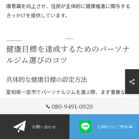
康意識を向上させ、住民が主体的に健康推進に関与する
きっかけを提供しています。
健康目標を達成するためのパーソナ
ルジム選びのコツ
具体的な健康目標の設定方法
愛知県一宮市でパーソナルジムを選ぶ際、まず重要なの
は具体的な健康目標を設定することです。明確な目標が
080-9491-0920
あることで、トレーナーと共に適切なトレーニングプラ
ンを構築できます。例えば、「3ヶ月で体脂肪率を5%減
お問い合わせ
LINEでのご予約
少させたい」や「筋力を向上し、腕立て伏せを20回連続
でできるようになりたい」といった具体的な目標を設定