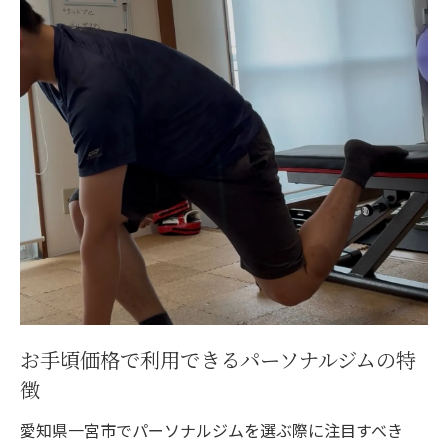
費用対効果を重視した比較方法
料金プランの透明性を確認する
入会金や追加費用のチェックポイント
トライアルセッションの活用法
オンラインとオフラインのプラン比較
長期契約と短期契約のメリットデメリット
初心者にやさしい愛知県一宮市のパーソナルジ
ムの選び方
初めての方におすすめのジムとは
初心者向けのプログラムが充実しているジ
ム
お手頃価格で利用できるパーソナルジムの特
トレーナーとの相性を見極める方法
徴
安心して通える環境の見つけ方
愛知県一宮市でパーソナルジムを選ぶ際に注目すべき
フィードバックを受けやすいジムの特長