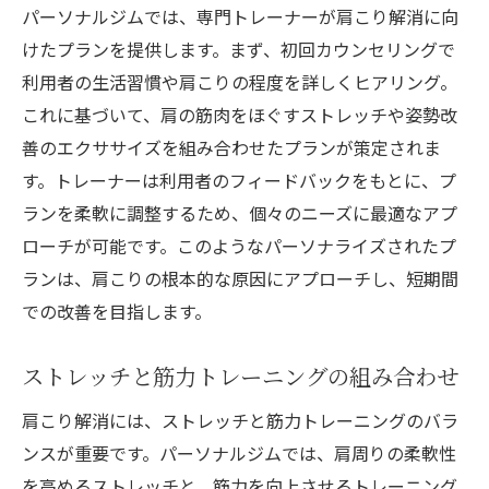
実証済みのトレーニングメソッド
パーソナルジムでは、専門トレーナーが肩こり解消に向
肩こり改善に特化した新技術
けたプランを提供します。まず、初回カウンセリングで
利用者の生活習慣や肩こりの程度を詳しくヒアリング。
緻密な進捗管理とフィードバック
これに基づいて、肩の筋肉をほぐすストレッチや姿勢改
プラン効果を最大化するコツ
善のエクササイズを組み合わせたプランが策定されま
トレーニングの楽しさを実感
す。トレーナーは利用者のフィードバックをもとに、プ
愛知県一宮市で肩こり解消を目指すパーソナル
ランを柔軟に調整するため、個々のニーズに最適なアプ
ジム体験
ローチが可能です。このようなパーソナライズされたプ
プライベートセッションの利点
ランは、肩こりの根本的な原因にアプローチし、短期間
トレーニングの成功例とフィードバック
での改善を目指します。
一宮市でのジム体験者の声
ストレッチと筋力トレーニングの組み合わせ
参加する前に知っておきたいこと
継続するためのモチベーション術
肩こり解消には、ストレッチと筋力トレーニングのバラ
地域に根ざしたジムの魅力
ンスが重要です。パーソナルジムでは、肩周りの柔軟性
を高めるストレッチと、筋力を向上させるトレーニング