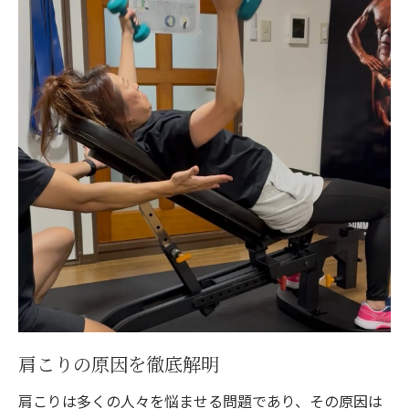
一宮市のジム選びのポイント
効果的な肩こり解消メニュー紹介
ローカルコミュニティでのジムの役割
地域密着型のサービスとサポート
通いやすさを左右するアクセス情報
フィードバックと改善のサイクル
個々のニーズに合わせたパーソナルジムで肩こ
りを撃退
パーソナライズされたトレーニングプラン
各個人に合わせた目標設定
柔軟なトレーニングスケジュール
トレーナーとのコミュニケーション法
肩こりの原因を徹底解明
フィットネスレベルに応じた調整
肩こりは多くの人々を悩ませる問題であり、その原因は
長期的なモチベーション維持の秘訣