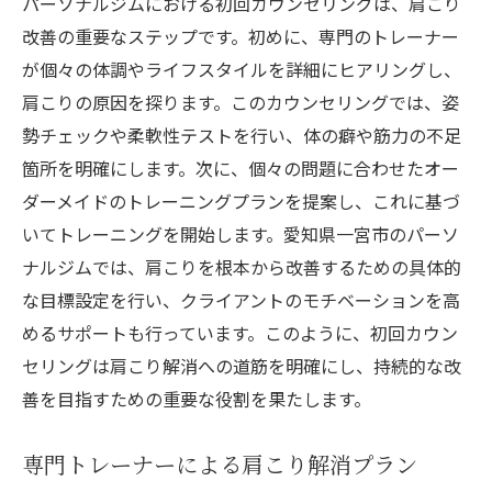
パーソナルジムにおける初回カウンセリングは、肩こり
日常生活で実践できる簡単エクササイズ
改善の重要なステップです。初めに、専門のトレーナー
効果を促進するストレッチの補足
が個々の体調やライフスタイルを詳細にヒアリングし、
自己ケアの重要性と実践法
肩こりの原因を探ります。このカウンセリングでは、姿
パーソナルジムで健康的な生活を取り戻す道
勢チェックや柔軟性テストを行い、体の癖や筋力の不足
箇所を明確にします。次に、個々の問題に合わせたオー
健康的な生活習慣の確立
ダーメイドのトレーニングプランを提案し、これに基づ
持続可能なフィットネスライフ
いてトレーニングを開始します。愛知県一宮市のパーソ
体重管理と栄養指導
ナルジムでは、肩こりを根本から改善するための具体的
リハビリ的視点を取り入れたプログラム
な目標設定を行い、クライアントのモチベーションを高
パーソナルジムが提供する総合的なサポー
めるサポートも行っています。このように、初回カウン
ト
セリングは肩こり解消への道筋を明確にし、持続的な改
フィットネスを通じた人生の質向上
善を目指すための重要な役割を果たします。
肩こりに特化したトレーニングプランの魅力
専門トレーナーによる肩こり解消プラン
専門知識を活かしたプランニング