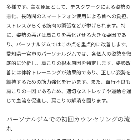
多様です。主な原因として、デスクワークによる姿勢の
ストレスフルな生活から解放されるためのパー
悪化、長時間のスマートフォン使用による首への負担、
ソナルジム活用法
ストレスからくる筋肉の緊張などが挙げられます。特
ストレス軽減と肩こりの関係性
に、姿勢の悪さは肩こりを悪化させる大きな要因であ
メンタルヘルスを考慮したトレーニング
り、パーソナルジムではこの点を重点的に改善します。
リラクゼーション技法の導入
愛知県一宮市のパーソナルジムでは、各個人の姿勢を徹
自然体へのリセット期間
底的に分析し、肩こりの根本原因を特定します。姿勢改
善には体幹トレーニングが効果的であり、正しい姿勢を
セルフケア習慣の確立
維持するための筋力強化を行います。また、血行不良も
生活リズムの見直し
肩こりの一因であるため、適切なストレッチや運動を通
肩こり解消のための特化したエクササイズと
じて血流を促進し、肩こりの解消を図ります。
は？
肩甲骨周りのストレッチ法
パーソナルジムでの初回カウンセリングの流
正しいフォームでのエクササイズ
れ
筋力を高めるための具体的方法