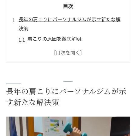
目次
長年の肩こりにパーソナルジムが示す新たな解
決策
肩こりの原因を徹底解明
パーソナルジムでの初回カウンセリングの
流れ
専門トレーナーによる肩こり解消プラン
ストレッチと筋力トレーニングの組み合わ
せ
長年の肩こりにパーソナルジムが示
最新のフィットネス技術の活用
す新たな解決策
長期的な健康維持のためのアプローチ
愛知県一宮市のパーソナルジムで肩こり解消の
始まり