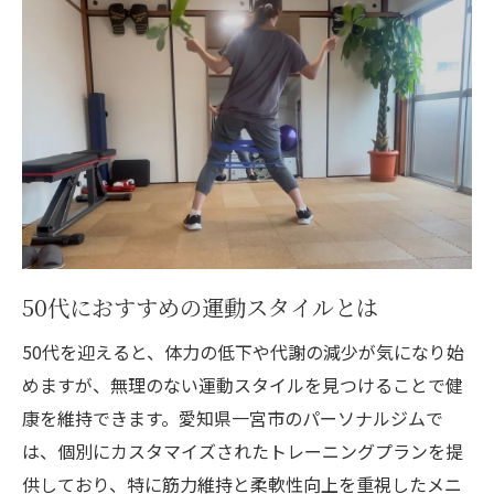
トレーナーと一緒に作る体験プログラム
継続を支えるメンタルサポート
運動を習慣化するためのヒント
ジム通いを楽しむためのアイデア
日常生活に運動を取り入れる工夫
専属トレーナーとの連携で50代でも続けられる
運動習慣
トレーナーの選び方とその重要性
50代におすすめの運動スタイルとは
個別指導がもたらす成果とは
50代向けの特別プログラムの内容
50代を迎えると、体力の低下や代謝の減少が気になり始
トレーナーと築く信頼関係の大切さ
めますが、無理のない運動スタイルを見つけることで健
康を維持できます。愛知県一宮市のパーソナルジムで
持続可能なフィットネスプランの作成
は、個別にカスタマイズされたトレーニングプランを提
フィードバックを活かしたトレーニング改
供しており、特に筋力維持と柔軟性向上を重視したメニ
善