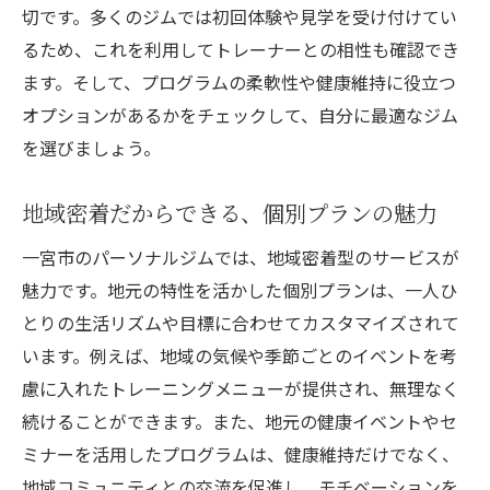
切です。多くのジムでは初回体験や見学を受け付けてい
ジムデビューを成功させるための準備
るため、これを利用してトレーナーとの相性も確認でき
初めてのトレーニングの流れを知ろう
ます。そして、プログラムの柔軟性や健康維持に役立つ
入会前に確認すべきジムの設備
オプションがあるかをチェックして、自分に最適なジム
安心して通える環境を整える方法
を選びましょう。
初めてのジム体験を楽しくする工夫
地域密着だからできる、個別プランの魅力
50代からでも安心して始められる理由
一宮市のパーソナルジムでは、地域密着型のサービスが
地域に根付いたパーソナルジムで50代からの新
魅力です。地元の特性を活かした個別プランは、一人ひ
しい健康習慣を実現
とりの生活リズムや目標に合わせてカスタマイズされて
地域密着型ジムがもたらす安心感
います。例えば、地域の気候や季節ごとのイベントを考
地域の健康意識向上への貢献
慮に入れたトレーニングメニューが提供され、無理なく
地元情報を活用したトレーニング方法
続けることができます。また、地元の健康イベントやセ
地域資源を活かしたフィットネスプラン
ミナーを活用したプログラムは、健康維持だけでなく、
一宮市での健康活動のフィードバック
地域コミュニティとの交流を促進し、モチベーションを