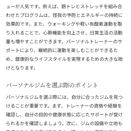
ューが人気です。例えば、筋トレとストレッチを組み合
愛知県一宮市のパーソナルジムで健康的な毎日
わせたプログラムは、怪我の予防とエネルギーの持続に
を手に入れる方法
効果的です。また、ウォーキングや軽い有酸素運動を取
ジムでの健康チェックの重要性
り入れることで、心肺機能を向上させ、日常生活の活動
食事管理と運動のバランスを取る方法
量も増やすことができます。パーソナルトレーナーのサ
ジムを通じたコミュニティの形成
ポートにより、継続的に運動を楽しむことができるた
日々の健康状態を確認する手段
め、健康的なライフスタイルを実現するための大きな助
トレーニング効果を実感するポイント
けとなります。
健康的なライフスタイルの実現手順
パーソナルジムを選ぶ際のポイント
パーソナルジムでの継続が50代の健康ライフス
タイルを変える理由
パーソナルジムを選ぶ際には、自分に合ったジムを見つ
けることが重要です。まず、トレーナーの資格や経験を
長続きするフィットネスライフの秘訣
確認し、自分の目的や健康状態に応じたサポートが受け
運動がもたらす精神的な健康効果
られるかを確認しましょう。次に、ジムの設備や立地も
生活全般への影響とその具体例