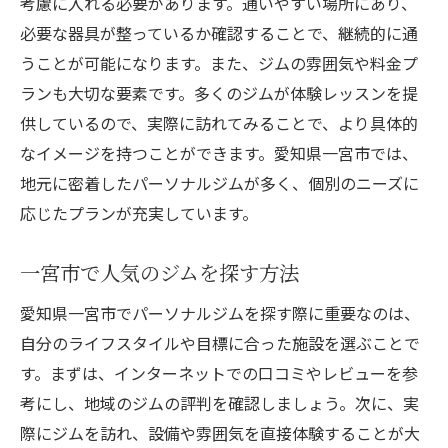
考慮に入れる必要があります。通いやすい場所にあり、
継続がもたらす身体的変化とは
必要な器具が整っているか確認することで、継続的に通
モチベーションを維持する方法
うことが可能になります。また、ジムの雰囲気や料金プ
ジム通いが日常に与えるポジティブな影響
ランも大切な要素です。多くのジムが体験レッスンを提
愛知県一宮市の地域密着プログラムで運動を楽
供しているので、実際に訪れてみることで、より具体的
しく続ける秘訣
なイメージを持つことができます。愛知県一宮市では、
地域イベントを活用した運動の楽しみ方
地元に密着したパーソナルジムが多く、個別のニーズに
応じたプランが充実しています。
一宮市の特長を生かした特別プログラム
地元住民と楽しむフィットネスコミュニテ
一宮市で人気のジムを探す方法
ィ
愛知県一宮市でパーソナルジムを探す際に重要なのは、
地域のサポートを受けられる利点
自分のライフスタイルや目標に合った施設を選ぶことで
地元の名所を巡るフィットネスツアー
す。まずは、インターネットでの口コミやレビューを参
友人と楽しむ共同トレーニングのすすめ
考にし、地域のジムの評判を確認しましょう。次に、実
50代からの運動はパーソナルジムで！愛知県一
際にジムを訪れ、設備や雰囲気を直接体験することが大
宮市で始める第一歩