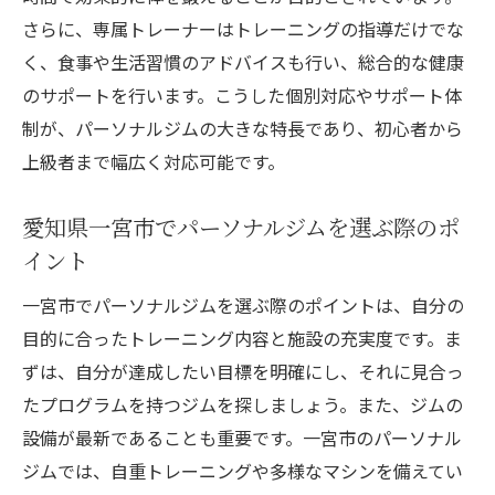
さらに、専属トレーナーはトレーニングの指導だけでな
初心者でも安心一宮市でのパーソナルジム体験
く、食事や生活習慣のアドバイスも行い、総合的な健康
談
のサポートを行います。こうした個別対応やサポート体
初心者が安心して始められるパーソナルジ
制が、パーソナルジムの大きな特長であり、初心者から
ム選び
上級者まで幅広く対応可能です。
一宮市での初めてのパーソナルジム体験談
トレーニング初心者へのアドバイスとサポ
愛知県一宮市でパーソナルジムを選ぶ際のポ
ート
イント
専門家が教える効果的なトレーニングの始
一宮市でパーソナルジムを選ぶ際のポイントは、自分の
め方
目的に合ったトレーニング内容と施設の充実度です。ま
パーソナルジムで不安を解消する方法
ずは、自分が達成したい目標を明確にし、それに見合っ
実際の体験談から学ぶ成功する秘訣
たプログラムを持つジムを探しましょう。また、ジムの
専属トレーナーによる個別プラン一宮市のパー
設備が最新であることも重要です。一宮市のパーソナル
ソナルジムの特徴
ジムでは、自重トレーニングや多様なマシンを備えてい