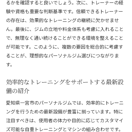
一宮市のパーソナルジムで受けられる個別
るかを確認すると良いでしょう。次に、トレーナーの経
プランの魅力
験や資格も重要な判断基準です。信頼できるトレーナー
の存在は、効果的なトレーニングの継続に欠かせませ
専属トレーナーがもたらすプログラムの効
ん。最後に、ジムの立地や料金体系も考慮に入れること
果
で、無理なく通い続けることができる環境を整えること
個々のニーズに応じたパーソナルプランの
が可能です。このように、複数の要因を総合的に考慮す
作成方法
ることが、理想的なパーソナルジム選びにつながりま
トレーナーとの信頼関係がトレーニング成
す。
果を左右する
一宮市のジムで提供されるユニークなトレ
効率的なトレーニングをサポートする最新設
ーニングオプション
備の紹介
トレーナーの指導がもたらすモチベーショ
愛知県一宮市のパーソナルジムでは、効率的にトレーニ
ンアップ
ングを行うための最新設備が豊富に揃っています。特に
時間を無駄にしない効率的なパーソナルジム選
注目すべきは、使用者の体力や目的に応じてカスタマイ
び方
ズ可能な自重トレーニングとマシンの組み合わせです。