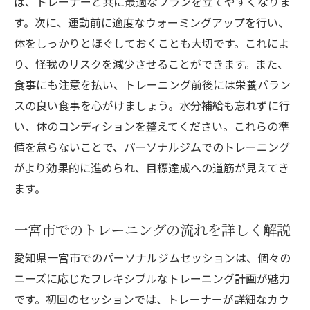
ば、トレーナーと共に最適なプランを立てやすくなりま
に入れた事例
す。次に、運動前に適度なウォーミングアップを行い、
パーソナルジム成功者が語るトレーニング
体をしっかりとほぐしておくことも大切です。これによ
の秘訣
り、怪我のリスクを減少させることができます。また、
トレーニングを通じて得られた健康と生活
食事にも注意を払い、トレーニング前後には栄養バラン
の変化
スの良い食事を心がけましょう。水分補給も忘れずに行
成功事例から学ぶ継続の重要性とその方法
い、体のコンディションを整えてください。これらの準
一宮市で成果を上げた実際のトレーニング
備を怠らないことで、パーソナルジムでのトレーニング
プラン
がより効果的に進められ、目標達成への道筋が見えてき
目標達成のためのメンタル面のサポート法
ます。
健康的なライフスタイルを目指してパーソナル
一宮市でのトレーニングの流れを詳しく解説
ジムの役割
パーソナルジムが健康的な生活に与える影
愛知県一宮市でのパーソナルジムセッションは、個々の
響
ニーズに応じたフレキシブルなトレーニング計画が魅力
日常生活に取り入れたいトレーニング習慣
です。初回のセッションでは、トレーナーが詳細なカウ