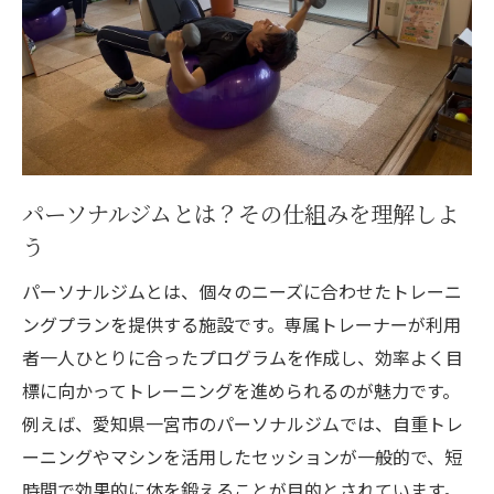
ョン維持
自重とマシンの効果的な活用法一宮市パーソナ
ルジムの魅力
自重トレーニングのメリットと効果的な方
法
マシントレーニングがもたらす身体への変
パーソナルジムとは？その仕組みを理解しよ
化
う
自重とマシンを組み合わせたトレーニング
パーソナルジムとは、個々のニーズに合わせたトレーニ
プラン
ングプランを提供する施設です。専属トレーナーが利用
一宮市のジムで体感できる最新のトレーニ
者一人ひとりに合ったプログラムを作成し、効率よく目
ング技術
標に向かってトレーニングを進められるのが魅力です。
トレーニング効果を最大化するためのコツ
例えば、愛知県一宮市のパーソナルジムでは、自重トレ
ーニングやマシンを活用したセッションが一般的で、短
トレーナーと共に作る自分だけのトレーニ
時間で効果的に体を鍛えることが目的とされています。
ングメニュー