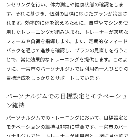
ンセリングを行い、体力測定や健康状態の確認をしま
一宮市で健康的なライフスタイルを目指す
す。それに基づき、個別の目標に応じたプランが策定さ
ためのアプローチ
れます。効率的に体を鍛えるために、自重やマシンを使
トレーニングと食事のバランスがもたらす
用したトレーニングが組み込まれ、トレーナーが適切な
健康効果
フォームや負荷を指導します。また、定期的なフィード
ライフスタイルの改善から得られるメンタ
バックを通じて進捗を確認し、プランの見直しを行うこ
ルの変化
とで、常に効果的なトレーニングを提供します。このよ
ジムを活用した持続可能な健康習慣の確立
うに、一宮市のパーソナルジムでは利用者一人ひとりの
一宮市のパーソナルジムで目指す自分らしいフ
目標達成をしっかりとサポートしています。
ィットネス
パーソナルジムでのトレーニングがもたら
パーソナルジムでの目標設定とモチベーショ
す個性の追求
ン維持
自分らしいフィットネスを見つけるための
パーソナルジムでのトレーニングにおいて、目標設定と
ヒント
モチベーションの維持は非常に重要です。一宮市のパー
一宮市のジムで体験できる多様なトレーニ
ソナルジムでは、トレーナーが利用者と一緒に具体的で