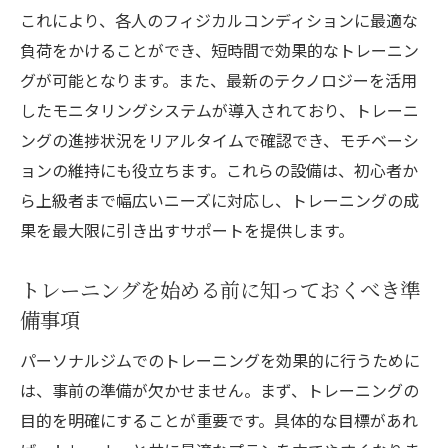
効率的なパーソナルジムを選ぶためのチェ
これにより、各人のフィジカルコンディションに最適な
ックポイント
負荷をかけることができ、短時間で効果的なトレーニン
一宮市で効果的なジムを見つけるためのリ
グが可能となります。また、最新のテクノロジーを活用
サーチ方法
したモニタリングシステムが導入されており、トレーニ
時間を最大限に活かすトレーニングスケジ
ングの進捗状況をリアルタイムで確認でき、モチベーシ
ュールの組み方
ョンの維持にも役立ちます。これらの設備は、初心者か
パーソナルジムでの効果を高める時間管理
ら上級者まで幅広いニーズに対応し、トレーニングの成
術
果を最大限に引き出すサポートを提供します。
一宮市で人気のパーソナルジムの特徴
トレーニングを始める前に知っておくべき準
効率的なトレーニングを可能にする周辺施
備事項
設の活用
パーソナルジムでのトレーニングを効果的に行うために
成功事例紹介愛知県一宮市で理想の体を手に入
は、事前の準備が欠かせません。まず、トレーニングの
れる
目的を明確にすることが重要です。具体的な目標があれ
一宮市でのパーソナルジムで理想の体を手