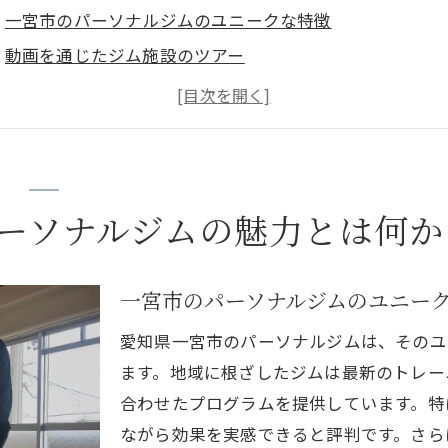
一宮市のパーソナルジムのユニークな特徴
動画を通じたジム施設のツアー
一宮市ならではのトレーニング環境
パーソナルトレーニングの効果を動画で確認
一宮市のジムの口コミとレビューを動画で見る
動画で知る！一宮市のパーソナルジムの選び方
ーソナルジムの魅力とは何か
宮市でパーソナルジムを選ぶ際のポイントと効果的な活用
パーソナルジム選びの基準と注意点
一宮市のパーソナルジムのユニー
一宮市でのジム利用のベストプラクティス
動画で学ぶジム活用法
愛知県一宮市のパーソナルジムは、そのユ
トレーニング目標に合わせたジム選び
ます。地域に根ざしたジムは最新のトレー
合わせたプログラムを提供しています。特
体験動画で見るジムのメリット
ながら効果を実感できると評判です。さら
一宮市のジムでの効果的なトレーニングメニュー