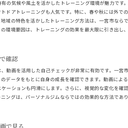
特有の気候や風土を活かしたトレーニング環境が魅力です
動画で見る一宮市のジムのプライバシーサポート
ウトドアトレーニングも人気です。特に、春や秋には外で
なたに合ったトレーニングプランを動画で見つける方法
、地域の特色を活かしたトレーニング方法は、一宮市なら
らの環境要因は、トレーニングの効果を最大限に引き出し
動画から学ぶトレーニングプランの選び方
一宮市のジムでのオーダーメイドプラン
動画で確認！自分に最適なトレーニング例
で確認
プログラム選定のための動画ガイド
一宮市のジムでの体験談を動画で見る
は、動画を活用した自己チェックが非常に有効です。一宮
このデータをもとに自身の成長を確認できます。動画によ
動画を活用したトレーニングプランの効果測定
ニケーションも円滑にします。さらに、視覚的な変化を確
ーソナルジムの効果を実例で知る一宮市の成功事例
ーニングは、パーソナルジムならではの効果的な方法であ
成功者のストーリーを動画で見る
一宮市のジムでの変化を動画で追う
実際の成果を動画で確認できるジム
動画で見る