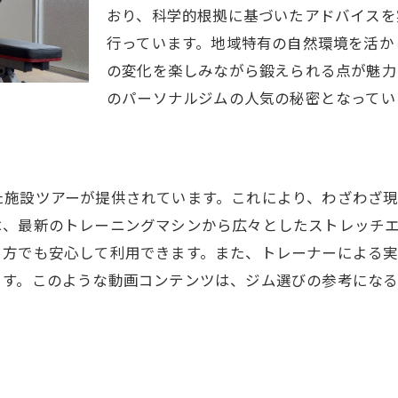
おり、科学的根拠に基づいたアドバイスを
レーナーの指導で得られるパーソナルジムの効果を動画で
行っています。地域特有の自然環境を活か
一宮市の優秀なトレーナー紹介
の変化を楽しみながら鍛えられる点が魅力
動画で見るトレーナーの指導スタイル
のパーソナルジムの人気の秘密となってい
成功事例から学ぶ指導の質
動画で学ぶトレーナーのモチベーション維持法
一宮市のトレーナーとの信頼関係の築き方
た施設ツアーが提供されています。これにより、わざわざ
効果を実感できるトレーニング例を動画で紹介
は、最新のトレーニングマシンから広々としたストレッチ
宮市のパーソナルジムが提供するユニークなサービス紹介
る方でも安心して利用できます。また、トレーナーによる
一宮市のジムで受けられる最新プログラム
ます。このような動画コンテンツは、ジム選びの参考にな
特別な設備とサービスを動画でチェック
ジムのアットホームな雰囲気を動画で体験
一宮市ならではの独自サービスの全貌
パーソナルジムでのリラクゼーションサービス