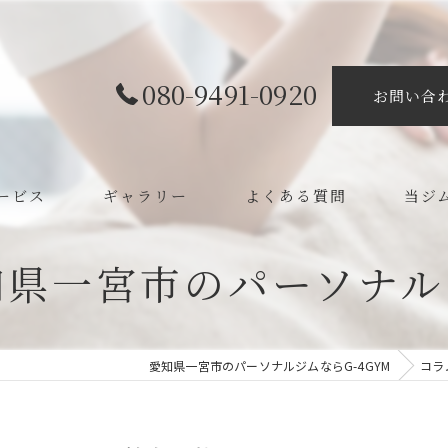
080-9491-0920
お問い合
ービス
ギャラリー
よくある質問
当ジ
ボディ
知県一宮市のパーソナル
カイロ
整体
愛知県一宮市のパーソナルジムならG-4GYM
コラ
ダイエ