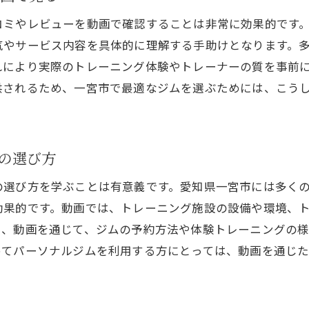
動画で学ぶ成功の秘訣
コミやレビューを動画で確認することは非常に効果的です
一宮市の成功事例から学ぶトレーニング効果
やサービス内容を具体的に理解する手助けとなります。多
動画で探る!一宮市のジムでの変化
れにより実際のトレーニング体験やトレーナーの質を事前
宮市でパーソナルジムを通じて健康的なライフスタイルを
供されるため、一宮市で最適なジムを選ぶためには、こう
健康的なライフスタイルへの第一歩を動画で
一宮市のジムでの健康維持法
実際のジム生活を動画でチェック
の選び方
動画で学ぶ健康的な生活習慣
の選び方を学ぶことは有意義です。愛知県一宮市には多く
一宮市のジムでのサポート体制を動画で知る
効果的です。動画では、トレーニング施設の設備や環境、
健康的なライフスタイルを支えるジム利用法
た、動画を通じて、ジムの予約方法や体験トレーニングの
画で学ぶ一宮市のパーソナルジムを活用した効率的なトレ
めてパーソナルジムを利用する方にとっては、動画を通じ
効率的なトレーニング方法を動画で解説
一宮市のジムでの時短トレーニング