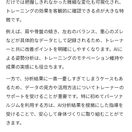
だけでは把握しきれなかった微細な変化も可視化され、
強み
トレーニングの効果を客観的に確認できる点が大きな特
パーソナルジム初心者必見の姿勢分析アプ
徴です。
リ活用法
例えば、肩や骨盤の傾き、左右のバランス、重心のズレ
AI姿勢分析アプリ無料体験とジムの選び方
などが具体的なデータとして記録されるため、トレーナ
のコツ
ーと共に改善ポイントを明確にしやすくなります。AIに
パーソナルジム利用時のAIアプリ体験談ま
よる姿勢分析は、トレーニングのモチベーション維持や
とめ
成果の実感にも役立ちます。
AI分析を選ぶなら知っておきたいメリット・デ
一方で、分析結果に一喜一憂しすぎてしまうケースもあ
メリット
るため、データの見方や活用方法についてトレーナーの
パーソナルジムのAI姿勢分析がもたらす利
サポートを受けることが重要です。特に初めてパーソナ
点とは
ルジムを利用する方は、AI分析結果を根拠にした指導を
AI技術導入によるパーソナルジムの課題を
受けることで、安心して身体づくりに取り組むことがで
整理
きます。
パーソナルジム利用時のAI姿勢分析の注意