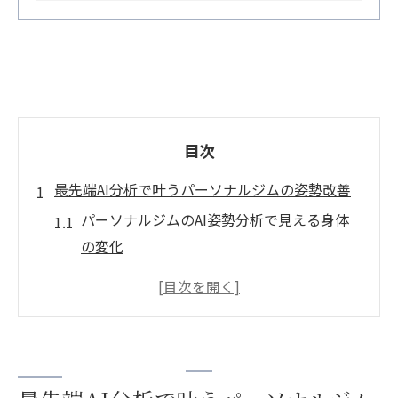
目次
最先端AI分析で叶うパーソナルジムの姿勢改善
パーソナルジムのAI姿勢分析で見える身体
の変化
AI分析によるパーソナルジムの個別サポー
トとは
パーソナルジム初心者でも安心のAI活用メ
リット
AI技術が姿勢改善にもたらす新しい効果