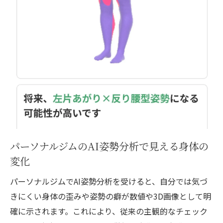
パーソナルジムでのAI姿勢分析が人気の理
由
AI分析のメリットとデメリットをパーソナ
ルジムで検証
AI技術による姿勢分析の信頼性と限界とは
パーソナルジム利用者が感じるAI姿勢分析
の課題
AI姿勢分析導入で得られるパーソナルジム
の変化
パーソナルジムのAI姿勢分析で見える身体の
姿勢分析アプリ無料体験で見るパーソナルジム
変化
の特徴
パーソナルジムでAI姿勢分析を受けると、自分では気づ
パーソナルジムのAI姿勢分析アプリ無料体
きにくい身体の歪みや姿勢の癖が数値や3D画像として明
験の魅力
確に示されます。これにより、従来の主観的なチェック
無料アプリ体験で分かるパーソナルジムの