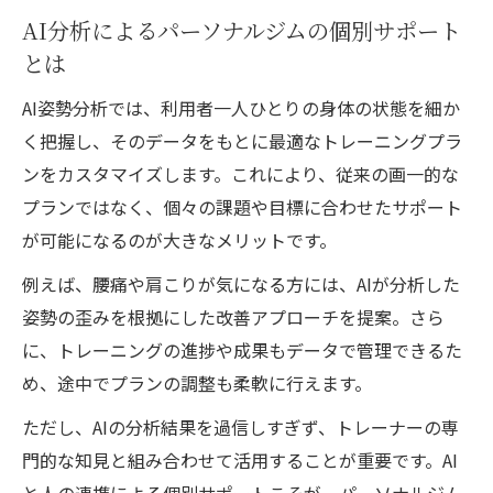
AI分析によるパーソナルジムの個別サポート
点
とは
AI姿勢分析を選ぶ前に確認したいポイント
パーソナルジムでAI分析を活用するデメリ
AI姿勢分析では、利用者一人ひとりの身体の状態を細か
ット解説
く把握し、そのデータをもとに最適なトレーニングプラ
ンをカスタマイズします。これにより、従来の画一的な
効率的なトレーニングのためのAI姿勢分析活用
プランではなく、個々の課題や目標に合わせたサポート
術
が可能になるのが大きなメリットです。
パーソナルジムとAI姿勢分析で叶う効率的
トレーニング
例えば、腰痛や肩こりが気になる方には、AIが分析した
姿勢の歪みを根拠にした改善アプローチを提案。さら
AI分析結果を活かしたパーソナルジムの運
に、トレーニングの進捗や成果もデータで管理できるた
動プラン
め、途中でプランの調整も柔軟に行えます。
パーソナルジムのAI活用で成果を出す方法
AI姿勢分析がサポートする理想のトレーニ
ただし、AIの分析結果を過信しすぎず、トレーナーの専
ング習慣
門的な知見と組み合わせて活用することが重要です。AI
と人の連携による個別サポートこそが、パーソナルジム