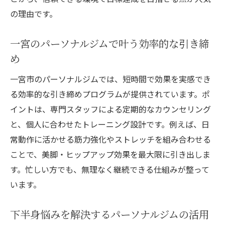
の理由です。
一宮のパーソナルジムで叶う効率的な引き締
め
一宮市のパーソナルジムでは、短時間で効果を実感でき
る効率的な引き締めプログラムが提供されています。ポ
イントは、専門スタッフによる定期的なカウンセリング
と、個人に合わせたトレーニング設計です。例えば、日
常動作に活かせる筋力強化やストレッチを組み合わせる
ことで、美脚・ヒップアップ効果を最大限に引き出しま
す。忙しい方でも、無理なく継続できる仕組みが整って
います。
下半身悩みを解決するパーソナルジムの活用