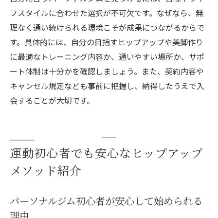
フスタイルに合わせた選択が不可欠です。なぜなら、無
理なく通い続けられる環境こそが成果につながるからで
す。具体的には、自分の目指すヒップアップや美脚作り
に最適なトレーニング内容か、通いやすい場所か、サポ
ート体制は十分かを確認しましょう。また、契約内容や
キャンセル規定なども事前に把握し、納得したうえで入
会することが大切です。
運動初心者でも安心なヒップアップ
メソッド紹介
パーソナルジム初心者が安心して始められる
理由