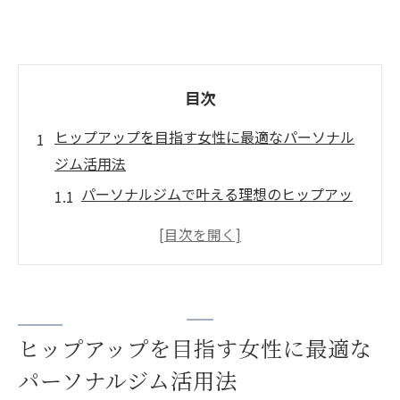
目次
ヒップアップを目指す女性に最適なパーソナル
ジム活用法
パーソナルジムで叶える理想のヒップアッ
プ体験
女性限定パーソナルジムが選ばれる理由を
解説
一宮で人気のパーソナルジムの利用ポイン
ト
ヒップアップを目指す女性に最適な
パーソナルジム初心者が始めやすいヒップ
パーソナルジム活用法
アップ方法