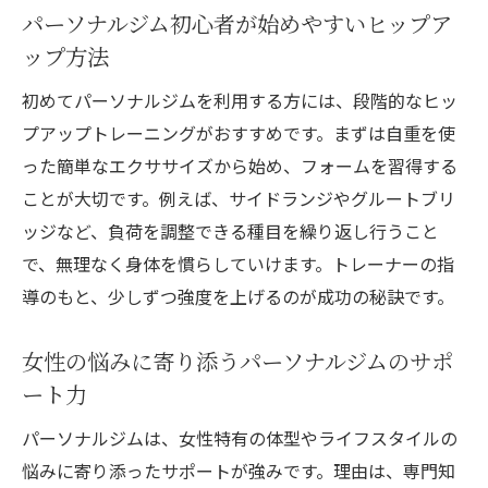
パーソナルジム初心者が始めやすいヒップア
下半身悩みを解決するパーソナルジムの活
ップ方法
用術
初めてパーソナルジムを利用する方には、段階的なヒッ
パーソナルジム選びで失敗しないためのポイン
プアップトレーニングがおすすめです。まずは自重を使
ト解説
った簡単なエクササイズから始め、フォームを習得する
パーソナルジム選びで重視すべきチェック
ことが大切です。例えば、サイドランジやグルートブリ
ポイント
ッジなど、負荷を調整できる種目を繰り返し行うこと
女性が安心して通えるパーソナルジムの見
で、無理なく身体を慣らしていけます。トレーナーの指
極め方
導のもと、少しずつ強度を上げるのが成功の秘訣です。
一宮のパーソナルジム比較で失敗を防ぐコ
ツ
女性の悩みに寄り添うパーソナルジムのサポ
口コミ活用で理想のパーソナルジムを見つ
ート力
ける方法
パーソナルジムは、女性特有の体型やライフスタイルの
パーソナルジム初心者向け選び方ガイド
悩みに寄り添ったサポートが強みです。理由は、専門知
自分に合うパーソナルジムの見つけ方と注