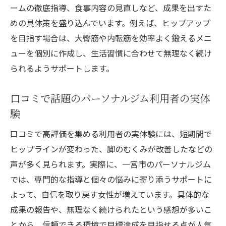
ームの徹底指導、食事内容の見直しなど、成果を出すた
めの具体策を盛り込んでいます。例えば、ヒップアップ
を目指す場合は、大臀筋や内転筋を効率よく鍛えるメニ
ューを個別に作成し、生活習慣に合わせて無理なく続け
られるようサポートします。
口コミで話題のパーソナルジム利用者の実体
験
口コミで高評価を集める利用者の実体験には、短期間で
ヒップラインが変わった、脚のむくみが改善したなどの
声が多く見られます。実際に、一宮市のパーソナルジム
では、専門的な指導と個々の悩みに寄り添うサポートに
よって、自信を取り戻す女性が増えています。具体的な
成果の報告や、無理なく続けられたという感想が多いこ
とから、信頼できる環境で目標達成を目指せる点が人気