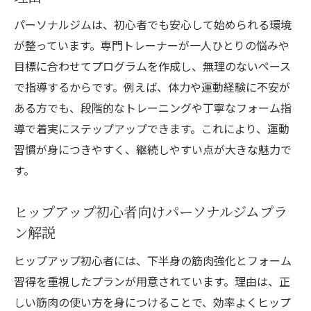
パーソナルジムは、初心者でも安心して始められる環境
が整っています。専門トレーナーが一人ひとりの悩みや
目標に合わせてプログラムを作成し、無理のないペース
で指導するからです。例えば、体力や運動経験に不安が
ある方でも、段階的なトレーニングや丁寧なフォーム指
導で着実にステップアップできます。これにより、運動
習慣が身につきやすく、継続しやすい点が大きな魅力で
す。
ヒップアップ初心者向けパーソナルジムプラ
ン解説
ヒップアップ初心者には、下半身の筋肉強化とフォーム
習得を重視したプランが用意されています。理由は、正
しい筋肉の使い方を身につけることで、効率よくヒップ