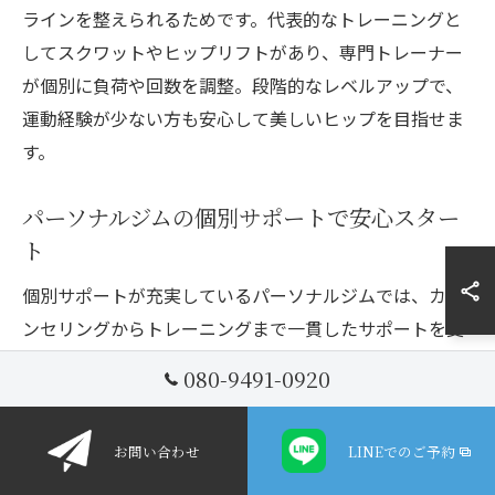
ラインを整えられるためです。代表的なトレーニングと
してスクワットやヒップリフトがあり、専門トレーナー
が個別に負荷や回数を調整。段階的なレベルアップで、
運動経験が少ない方も安心して美しいヒップを目指せま
す。
パーソナルジムの個別サポートで安心スター
ト
個別サポートが充実しているパーソナルジムでは、カウ
ンセリングからトレーニングまで一貫したサポートを受
けられます。理由は、個々の体力や生活スタイルに合わ
080-9491-0920
せてプログラムを設計することで、無理なく目標達成を
目指せるからです。具体的には、姿勢チェックや食事ア
お問い合わせ
LINEでのご予約
ドバイス、定期的な進捗確認なども実施。これにより、
初心者でも途中で挫折せず、安心してトレーニングを継