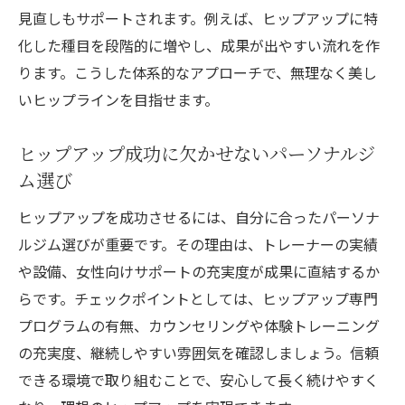
見直しもサポートされます。例えば、ヒップアップに特
化した種目を段階的に増やし、成果が出やすい流れを作
ります。こうした体系的なアプローチで、無理なく美し
いヒップラインを目指せます。
ヒップアップ成功に欠かせないパーソナルジ
ム選び
ヒップアップを成功させるには、自分に合ったパーソナ
ルジム選びが重要です。その理由は、トレーナーの実績
や設備、女性向けサポートの充実度が成果に直結するか
らです。チェックポイントとしては、ヒップアップ専門
プログラムの有無、カウンセリングや体験トレーニング
の充実度、継続しやすい雰囲気を確認しましょう。信頼
できる環境で取り組むことで、安心して長く続けやすく