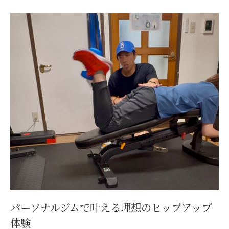
女性の悩みに寄り添うパーソナルジムのサ
ポート力
口コミで評判のパーソナルジム活用術まと
め
美脚作りの新常識をパーソナルジムで体感しよ
う
パーソナルジムで美脚を目指す最新トレン
ド紹介
一宮のパーソナルジムが実現する美脚メソ
ッド
女性人気のパーソナルジム美脚プログラム
の魅力
パーソナルジムで叶える理想のヒップアップ
効果的な美脚作りにパーソナルジムは必須
体験
か