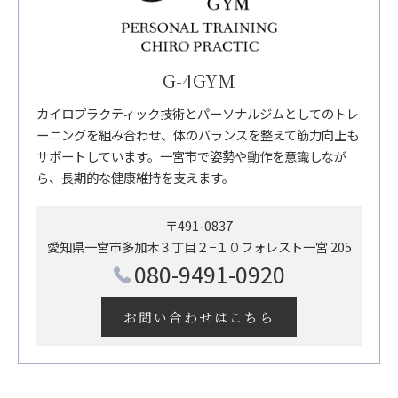
G-4GYM
カイロプラクティック技術とパーソナルジムとしてのトレ
ーニングを組み合わせ、体のバランスを整えて筋力向上も
サポートしています。一宮市で姿勢や動作を意識しなが
ら、長期的な健康維持を支えます。
〒491-0837
愛知県一宮市多加木３丁目２−１０フォレスト一宮 205
080-9491-0920
お問い合わせはこちら