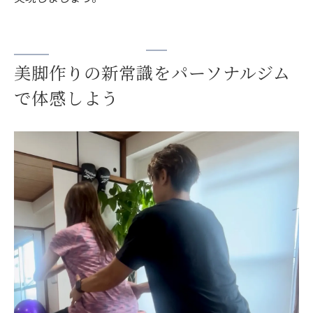
用術
都度払いも可能なパーソナルジムの通い方ガイ
ド
美脚作りの新常識をパーソナルジム
パーソナルジムの都度払い利用方法とメリ
で体感しよう
ット
一宮のパーソナルジムで柔軟な通い方を実
現
女性に人気の都度払いパーソナルジムの魅
力
パーソナルジム選びに役立つ都度払い情報
まとめ
口コミから知る都度払いパーソナルジムの
評価
自分に合うパーソナルジム通い方のポイン