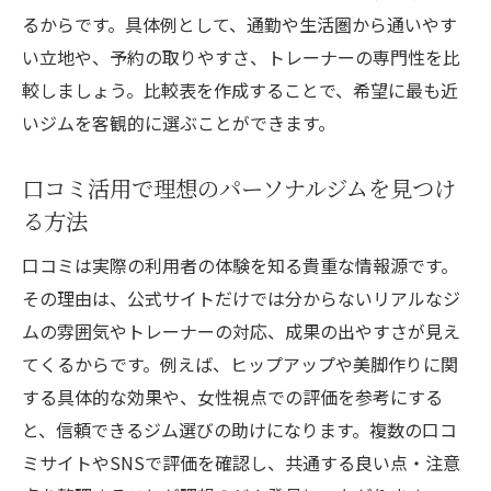
るからです。具体例として、通勤や生活圏から通いやす
い立地や、予約の取りやすさ、トレーナーの専門性を比
較しましょう。比較表を作成することで、希望に最も近
いジムを客観的に選ぶことができます。
口コミ活用で理想のパーソナルジムを見つけ
る方法
口コミは実際の利用者の体験を知る貴重な情報源です。
その理由は、公式サイトだけでは分からないリアルなジ
ムの雰囲気やトレーナーの対応、成果の出やすさが見え
てくるからです。例えば、ヒップアップや美脚作りに関
する具体的な効果や、女性視点での評価を参考にする
と、信頼できるジム選びの助けになります。複数の口コ
ミサイトやSNSで評価を確認し、共通する良い点・注意