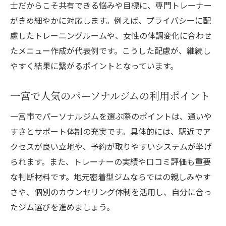
士だからこそ共有できる悩みや目標に、専門トレーナー
口コミで分かるパーソナルジムの効果と評
がきめ細やかに対応します。例えば、プライバシーに配
判
慮したトレーニングルームや、女性の体調変化に合わせ
効率よく下半身を引き締めるパーソナルジムの
たメニュー作成が代表例です。こうした配慮が、継続し
魅力
やすく結果に繋がるポイントとなっています。
パーソナルジムで下半身痩せに挑戦するメ
リット
一宮で人気のパーソナルジムの利用ポイント
女性に人気の下半身引き締めプログラムの
一宮市でパーソナルジムを選ぶ際のポイントは、通いや
特徴
すさとサポート体制の充実です。具体的には、駅近でア
パーソナルジムが提案する下半身ダイエッ
クセスが良い立地や、予約が取りやすいシステムが挙げ
ト法
られます。また、トレーナーの実績や口コミ評価も重要
口コミで話題のパーソナルジム利用者の実
な判断材料です。地元密着型ジムならではの親しみやす
体験
さや、個別のカウンセリング体制を活用し、自分に合っ
たジム選びを進めましょう。
一宮のパーソナルジムで叶う効率的な引き
締め