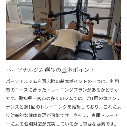
個別指導で得られる具体的な効果
健康習慣を継続するためのポイント
トレーナーとの信頼関係を築く
モチベーション維持のための工夫
フィードバックでトレーニングを最適化
体のメンテナンス月1回で実現する理想のライフ
スタイル
パーソナルジム選びの基本ポイント
月1回のメンテナンスの重要性
パーソナルジムを選ぶ際の基本ポイントの一つは、利用
体のチェックで健康を維持する
者のニーズに合ったトレーニングプランがあるかどうか
メンテナンスとトレーニングのバランス
です。愛知県一宮市の多くのジムでは、月1回の体メンテ
リラクゼーションとリカバリーの方法
ナンスと週1回のトレーニングを推奨しており、これによ
専門家による身体診断の活用
り効率的な健康管理が可能です。さらに、専属トレーナ
ーによる個別対応が充実しているかも重要な要素です。
ライフスタイルに合わせたメンテナンス計