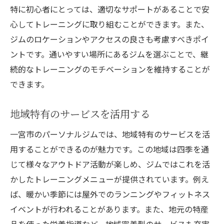
特に初心者にとっては、適切なサポートがあることで安
画
心してトレーニングに取り組むことができます。また、
週1回のトレーニングで得られる長期的な健康効
ジムのロケーションやアクセスの良さも考慮すべきポイ
果とは
ントです。通いやすい場所にあるジムを選ぶことで、継
週1回のトレーニングがもたらす変化
続的なトレーニングのモチベーションを維持することが
心身の健康バランスを整える
できます。
長期的な体力向上の秘訣
トレーニングを生活に組み込む方法
地域特有のサービスを活用する
持続可能なフィットネスライフの構築
一宮市のパーソナルジムでは、地域特有のサービスを活
成果を確認しモチベーションを維持する
用することができるのが魅力です。この地域は四季を通
一宮市のパーソナルジムで初心者が安心して始
じて様々なアウトドア活動が楽しめ、ジムではこれを活
められる理由
かしたトレーニングメニューが提供されています。例え
初心者に優しいトレーニング環境
ば、暖かい季節には屋外でのランニングやフィットネス
イベントが行われることがあります。また、地元の特産
一宮市ならではの地域密着型サポート