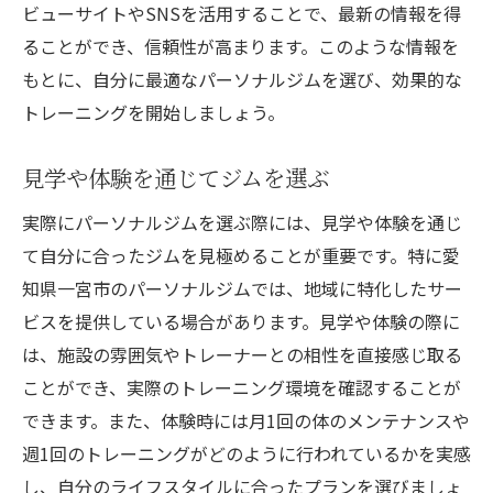
ビューサイトやSNSを活用することで、最新の情報を得
の魅力とは
ることができ、信頼性が高まります。このような情報を
地域密着型ジムの特長を活かす
もとに、自分に最適なパーソナルジムを選び、効果的な
地域活動との連携による健康促進
トレーニングを開始しましょう。
地元コミュニティとのつながり
地域独自のイベントやワークショップ
見学や体験を通じてジムを選ぶ
一宮市の文化を取り入れたトレーニング
実際にパーソナルジムを選ぶ際には、見学や体験を通じ
地域との協力で生まれる相乗効果
て自分に合ったジムを見極めることが重要です。特に愛
愛知県一宮市で理想の体を手に入れるためのパ
知県一宮市のパーソナルジムでは、地域に特化したサー
ーソナルジム活用法
ビスを提供している場合があります。見学や体験の際に
は、施設の雰囲気やトレーナーとの相性を直接感じ取る
目標設定と達成に向けたステップ
ことができ、実際のトレーニング環境を確認することが
日常生活にトレーニングを組み込む
できます。また、体験時には月1回の体のメンテナンスや
フィードバックを活用した効果的な進捗管
週1回のトレーニングがどのように行われているかを実感
理
し、自分のライフスタイルに合ったプランを選びましょ