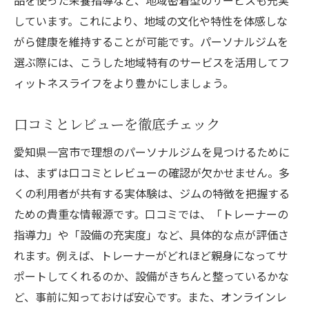
品を使った栄養指導など、地域密着型のサービスも充実
初心者向けカスタマイズプランの充実
しています。これにより、地域の文化や特性を体感しな
不安を和らげるための相談体制
がら健康を維持することが可能です。パーソナルジムを
初めてのトレーニングでも安心のサポート
選ぶ際には、こうした地域特有のサービスを活用してフ
少人数制による親身な指導
ィットネスライフをより豊かにしましょう。
専属トレーナーのサポートがもたらすフィット
ネスライフの変化
口コミとレビューを徹底チェック
専属トレーナーの役割とは
愛知県一宮市で理想のパーソナルジムを見つけるために
目標達成に向けたプランニング
は、まずは口コミとレビューの確認が欠かせません。多
モチベーションを高めるコミュニケーショ
くの利用者が共有する実体験は、ジムの特徴を把握する
ン
ための貴重な情報源です。口コミでは、「トレーナーの
トレーニング成果のフィードバック
指導力」や「設備の充実度」など、具体的な点が評価さ
れます。例えば、トレーナーがどれほど親身になってサ
個人のペースに合わせた無理のない指導
ポートしてくれるのか、設備がきちんと整っているかな
トレーナーとの信頼関係の構築
ど、事前に知っておけば安心です。また、オンラインレ
地域密着型サービスが提供するパーソナルジム