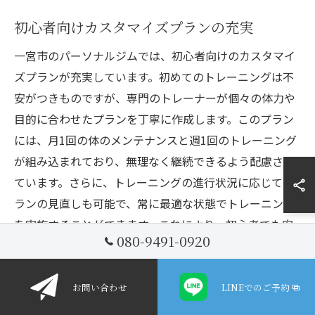
初心者向けカスタマイズプランの充実
一宮市のパーソナルジムでは、初心者向けのカスタマイ
ズプランが充実しています。初めてのトレーニングは不
安がつきものですが、専門のトレーナーが個々の体力や
目的に合わせたプランを丁寧に作成します。このプラン
には、月1回の体のメンテナンスと週1回のトレーニング
が組み込まれており、無理なく継続できるよう配慮され
ています。さらに、トレーニングの進行状況に応じてプ
ランの見直しも可能で、常に最適な状態でトレーニング
を実施することができます。これにより、初心者でも安
080-9491-0920
心してフィットネス目標を達成できる環境が整っていま
す。
お問い合わせ
LINEでのご予約
不安を和らげるための相談体制